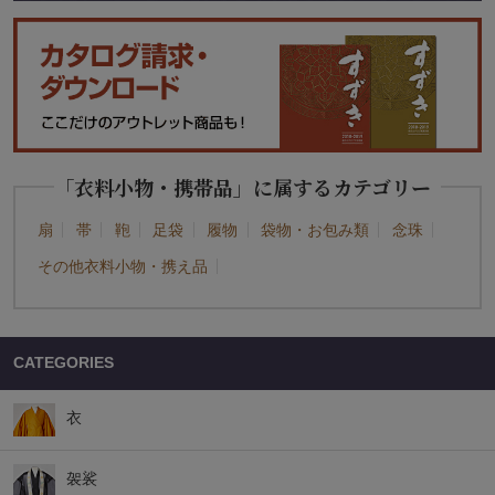
「衣料小物・携帯品」に属するカテゴリー
扇
帯
鞄
足袋
履物
袋物・お包み類
念珠
その他衣料小物・携え品
CATEGORIES
衣
袈裟