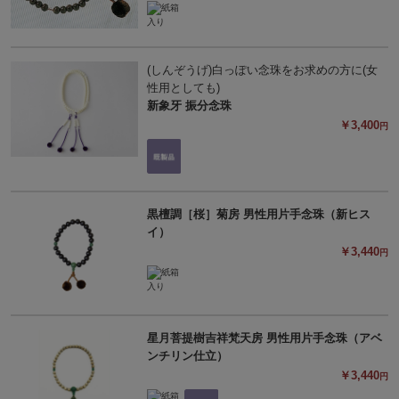
(しんぞうげ)白っぽい念珠をお求めの方に(女
性用としても)
新象牙 振分念珠
￥3,400
円
黒檀調［桜］菊房 男性用片手念珠（新ヒス
イ）
￥3,440
円
星月菩提樹吉祥梵天房 男性用片手念珠（アベ
ンチリン仕立）
￥3,440
円