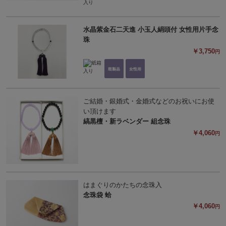
水晶紫金石二天進 小玉人絹頭付 女性用片手念
珠
￥3,750
円
ご結婚・銀婚式・金婚式などのお祝いにお使
い頂けます
縞黒檀・新ラベンダー 組念珠
￥4,060
円
はまぐりのかたちの念珠入
念珠袋 蛤
￥4,060
円