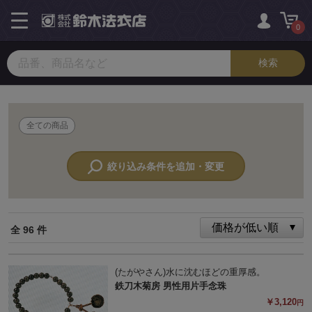
toggle
navigation
0
全ての商品
絞り込み条件を追加・変更
全 96 件
(たがやさん)水に沈むほどの重厚感。
鉄刀木菊房 男性用片手念珠
￥3,120
円