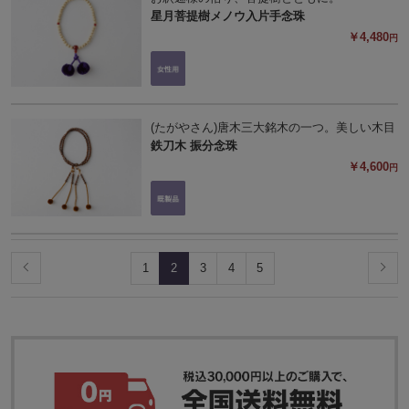
星月菩提樹メノウ入片手念珠
￥4,480
円
(たがやさん)唐木三大銘木の一つ。美しい木目
鉄刀木 振分念珠
￥4,600
円
1
2
3
4
5