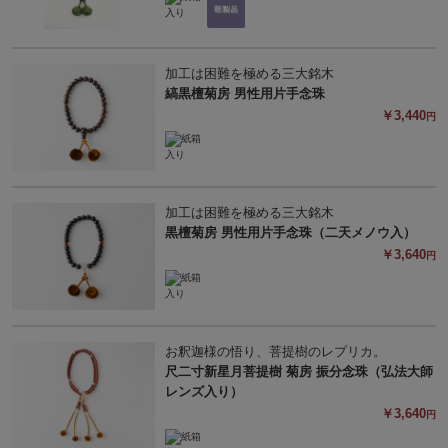
加工は困難を極める三大銘木
縞黒檀菊房 男性用片手念珠
￥3,440
円
加工は困難を極める三大銘木
黒檀菊房 男性用片手念珠（二天メノウ入）
￥3,640
円
お釈迦様の悟り、菩提樹のレプリカ。
尺二寸新星月菩提樹 菊房 振分念珠（弘法大師
レンズ入り）
￥3,640
円