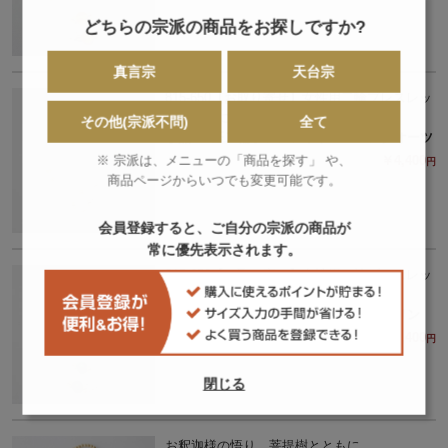
どちらの宗派の商品をお探しですか?
真言宗
天台宗
815-650【お取り寄せ】女性用二輪ブレスレッ
ト「女性にうれしい」
その他(宗派不問)
全て
水晶108玉二輪ブレスレット ローズクオーツ
※ 宗派は、メニューの「商品を探す」 や、
￥4,400
円
商品ページからいつでも変更可能です。
会員登録すると、ご自分の宗派の商品が
常に優先表示されます。
815-650【お取り寄せ】女性用二輪ブレスレッ
ト「女性にうれしい」
水晶108玉二輪ブレスレット アベンチリン
￥4,400
円
閉じる
お釈迦様の悟り、菩提樹とともに。