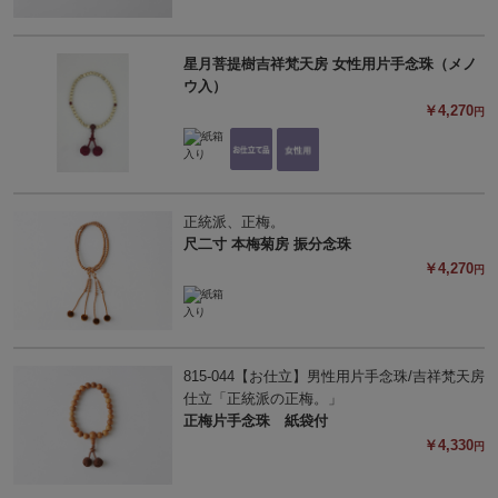
星月菩提樹吉祥梵天房 女性用片手念珠（メノ
ウ入）
￥4,270
円
正統派、正梅。
尺二寸 本梅菊房 振分念珠
￥4,270
円
815-044【お仕立】男性用片手念珠/吉祥梵天房
仕立「正統派の正梅。」
正梅片手念珠 紙袋付
￥4,330
円