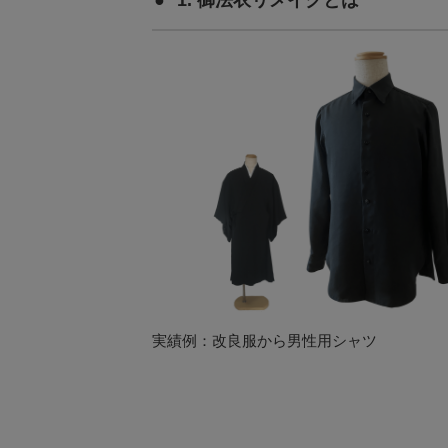
1. 御法衣リメイクとは
実績例：改良服から男性用シャツ