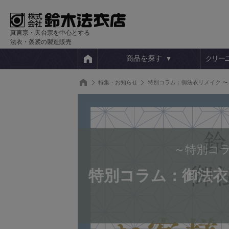
真言宗・天台宗を中心とする
法衣・袈裟の製造販売
商品を探す
クリー
特集・お知らせ
特別コラム：御法衣リメイク 〜
特別コ
特別コラム：御法衣