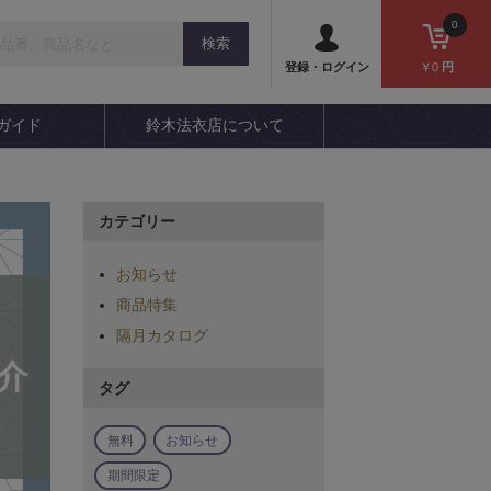
0
￥0
円
登録・ログイン
ガイド
鈴木法衣店について
カテゴリー
お知らせ
商品特集
隔月カタログ
介
タグ
無料
お知らせ
期間限定