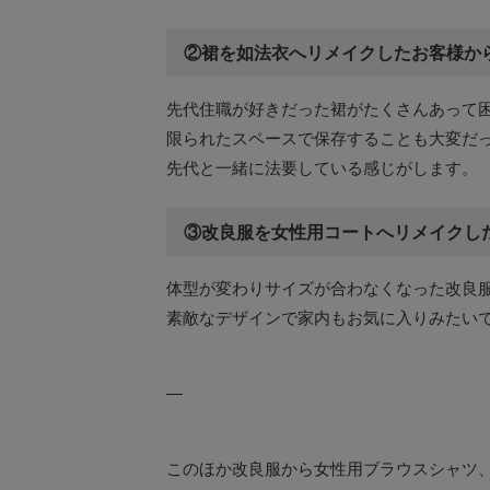
②裙を如法衣へリメイクしたお客様か
先代住職が好きだった裙がたくさんあって
限られたスペースで保存することも大変だ
先代と一緒に法要している感じがします。
③改良服を女性用コートへリメイクし
体型が変わりサイズが合わなくなった改良
素敵なデザインで家内もお気に入りみたい
—
このほか改良服から女性用ブラウスシャツ