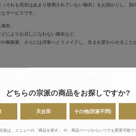
衣（それも現在はあまり使用されていない御衣）をお預かりし、別
たなサービスです。
た御衣、
などによりお召しになれない御衣など、
衣や御袈裟、さらには洋装へとリメイクし、生まれ変わらせること
を大切にし、末長くお使い頂けるサービスを提供したい
解消の一助となりたい
どちらの宗派の商品をお探しですか?
です。
宗
天台宗
その他(宗派不問)
集はこちら
 宗派は、メニューの「商品を探す」 や、
商品ページからいつでも変更可能で