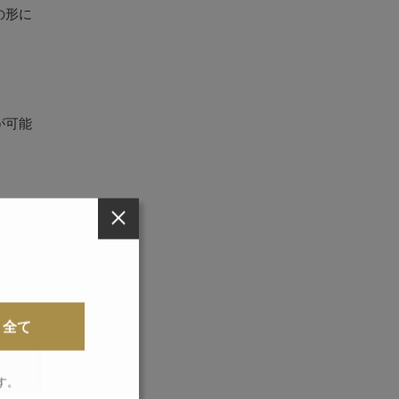
の形に
が可能
全て
す。