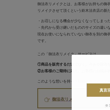
御法衣リメイクとは、お客様がお持ちの御
リメイクさせて頂くという鈴木法衣店の新
・お召しになる機会が少なくなってしまっ
・先代から受け継いだもののサイズの違い
現在お使いになられていない御衣を別の御
です。
この「御法衣リメイク」サービスは
①商品を販売するだけでなく、今ある御衣
②お客様のご期待に応え、お客様のお悩み
このような想いを持って始めたサービス
真言
御法衣リメイクについての特
※