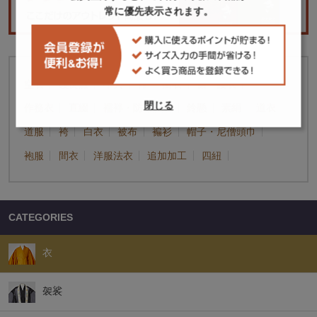
常に優先表示されます。
「衣」に属するカテゴリー
空衣
改良服
半天
裃
掛衣
裙・腰衣
閉じる
作務衣
直綴
襦袢・防寒肌着
鈴懸
素絹
道衣
道服
袴
白衣
被布
褊衫
帽子・尼僧頭巾
袍服
間衣
洋服法衣
追加加工
四紐
CATEGORIES
衣
袈裟