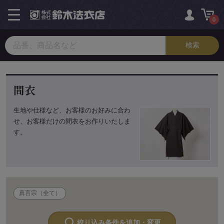
toggle
navigation
0
間衣
生地や仕様など、お客様のお好みに合わ
せ、お客様だけの間衣をお作りいたしま
す。
真言宗（全て）
絞り込み条件を追加・変更