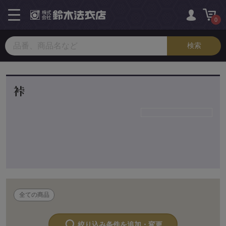
toggle
navigation
0
裃
全ての商品
絞り込み条件を追加・変更