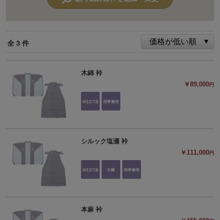
全 3 件
木綿 裃
￥89,000
円
シルック塩瀬 裃
￥111,000
円
本麻 裃