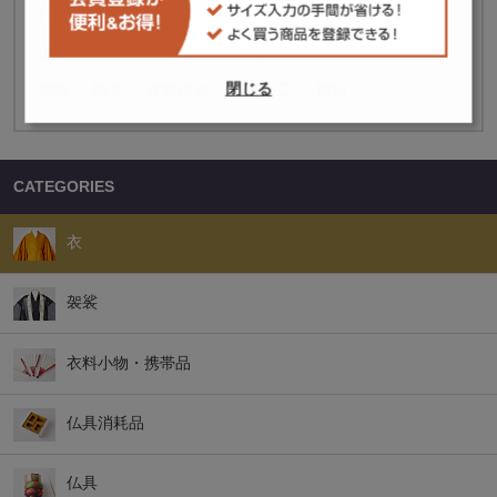
作務衣
直綴
襦袢・防寒肌着
鈴懸
素絹
道衣
道服
袴
白衣
被布
褊衫
帽子・尼僧頭巾
閉じる
袍服
間衣
洋服法衣
追加加工
四紐
CATEGORIES
衣
袈裟
衣料小物・携帯品
仏具消耗品
仏具