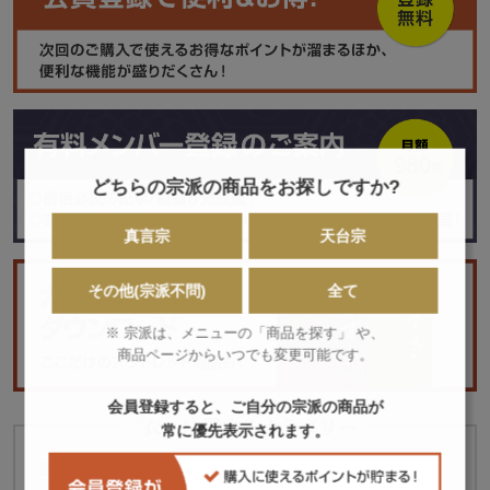
どちらの宗派の商品をお探しですか?
真言宗
天台宗
その他(宗派不問)
全て
※ 宗派は、メニューの「商品を探す」 や、
商品ページからいつでも変更可能です。
会員登録すると、ご自分の宗派の商品が
「衣」に属するカテゴリー
常に優先表示されます。
空衣
改良服
半天
裃
掛衣
裙・腰衣