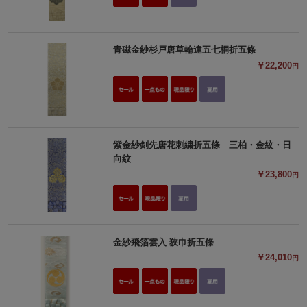
青磁金紗杉戸唐草輪違五七桐折五條
￥22,200
円
紫金紗剣先唐花刺繍折五條 三柏・金紋・日
向紋
￥23,800
円
金紗飛箔雲入 狭巾折五條
￥24,010
円