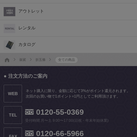
アウトレット
レンタル
カタログ
袈裟
折五條
全ての商品
注文方法のご案内
ネット購入に限り、金額に応じて3%がポイント還元されます。
WEB
次回のお買い物で1ポイント=1円としてご利用頂けます。
0120-55-0369
TEL
受付時間:月〜土 9:00〜17:00(日祝・年末年始休業)
0120-66-5966
FAX