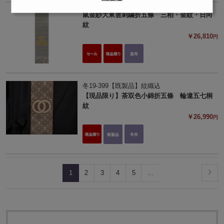
鼠金紗大東雲刺繍折五條 三柏・金紋・日向
紋
￥26,810
円
冬19-399【既製品】紋織込
【現品限り】茶双色小錦折五條 輪違五七桐
紋
￥26,990
円
1
2
3
4
5
...