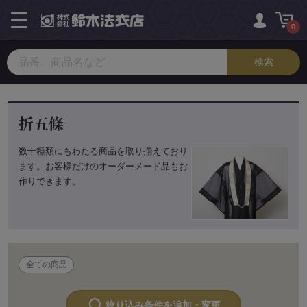
toggle
navigation
0
折五條
数十種類にもわたる商品を取り揃えており
ます。お客様だけのオーダーメード品もお
作りできます。
全ての商品
絞り込み条件を追加・変更