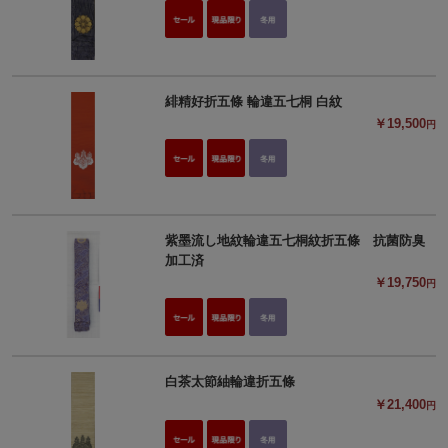
緋精好折五條 輪違五七桐 白紋
￥19,500
円
紫墨流し地紋輪違五七桐紋折五條 抗菌防臭
加工済
￥19,750
円
白茶太節紬輪違折五條
￥21,400
円