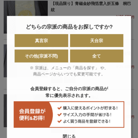
【現品限り】青磁金紗飛箔雲入折五條 桐巴
紋
￥26,680
円
どちらの宗派の商品をお探しですか?
真言宗
天台宗
夏19-803【既製品】紋織込
【現品限り】白茶金紗飛箔雲入折五條 輪違
その他(宗派不問)
全て
五七桐紋
￥26,680
円
※ 宗派は、メニューの「商品を探す」 や、
商品ページからいつでも変更可能です。
会員登録すると、ご自分の宗派の商品が
常に優先表示されます。
夏19-803【既製品】紋織込
【現品限り】青磁金紗飛箔雲入折五條 輪違
五七桐紋
￥26,680
円
閉じる