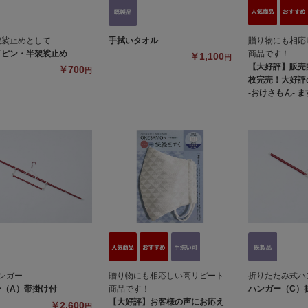
袈裟止めとして
手拭いタオル
贈り物にも相応
イピン・半袈裟止め
商品です！
￥1,100
円
【大好評】販売開
￥700
円
枚完売！大好評の
-おけさもん- 
ンガー
贈り物にも相応しい高リピート
折りたたみ式ハ
ー（A）帯掛け付
商品です！
ハンガー（C）
【大好評】お客様の声にお応え
￥2,600
円