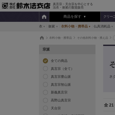
真言宗・天台宗を中心とする
法衣・袈裟の製造販売
商品を探す
クリー
衣
袈裟
衣料小物・携帯品
仏具消耗品
衣料小物・携帯品
その他衣料小物・携え品
宗派
全ての商品
真言宗（全て）
ネ
真言宗豊山派
真言宗智山派
新義真言宗
高野山真言宗
全 21
天台宗