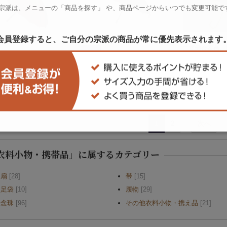
 宗派は、メニューの「商品を探す」 や、
商品ページからいつでも変更可能で
会員登録すると、ご自分の宗派の商品が
常に優先表示されます
二重織金茶色。直
二重織金茶ワン
り手元
ジャンボ傘
ワンタッチ式超撥水 ジャンボ傘
￥11,000
￥13,800
円
円
1
2
次へ
衣料小物・携帯品」に属するカテゴリー
扇
[28]
帯
[15]
足袋
[10]
履物
[29]
念珠
[96]
その他衣料小物・携え品
[21]