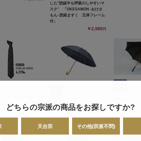
した"読経中も呼吸のしやすいマ
スク" 「OKESAMON -おけさ
もん- 読経ますく 立体フレーム
付」
￥2,980
円
クタイ
若心経 正絹ネクタイ
法衣を濡らさない
￥6,300
円
どちらの宗派の商品をお探しですか?
大型傘（紙箱付）
ジャンボ傘
￥6,600
円
宗
天台宗
その他(宗派不問)