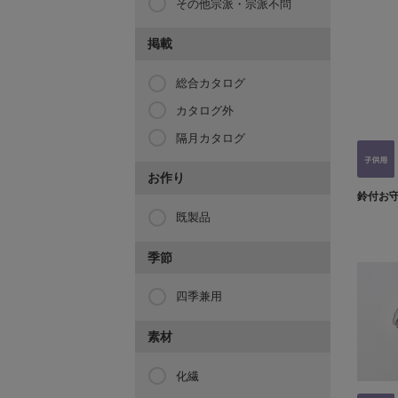
その他宗派・宗派不問
掲載
総合カタログ
カタログ外
隔月カタログ
お作り
鈴付お
既製品
季節
四季兼用
素材
化繊