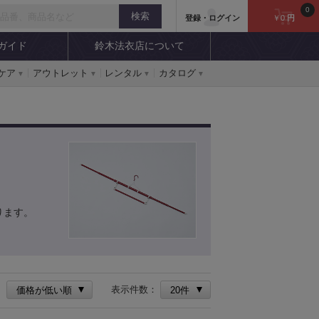
0
登録・ログイン
￥0
円
ガイド
鈴木法衣店について
ケア
アウトレット
レンタル
カタログ
ります。
：
表示件数：