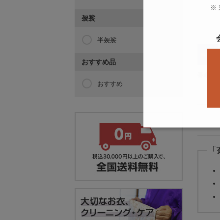
※
袈裟
半袈裟
おすすめ品
番傘型 
おすすめ
「