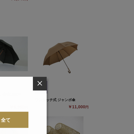
直径130cm
ワンタッチ式 ジャンボ傘
￥11,000
￥8,950
円
円
全て