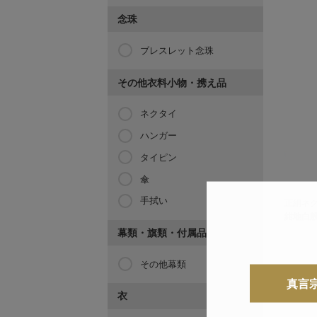
念珠
ブレスレット念珠
その他衣料小物・携え品
ネクタイ
ハンガー
タイピン
傘
手拭い
正絹ネ
紺地白般
幕類・旗類・付属品
その他幕類
真言
衣