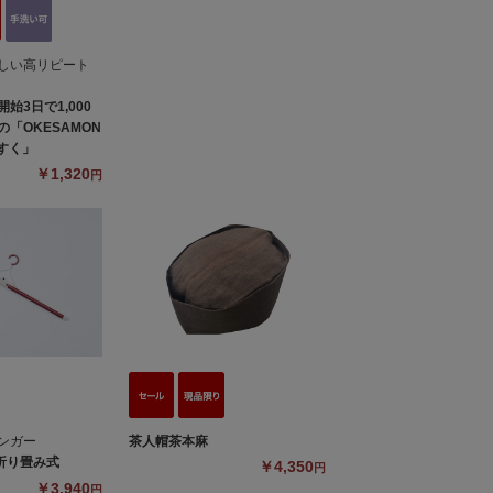
しい高リピート
始3日で1,000
「OKESAMON
ますく」
￥1,320
円
茶人帽茶本麻
ンガー
折り畳み式
￥4,350
円
￥3,940
円