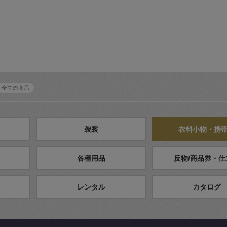
全ての商品
袈裟
衣料小物・携
各種用品
反物/商品券・仕
レンタル
カタログ