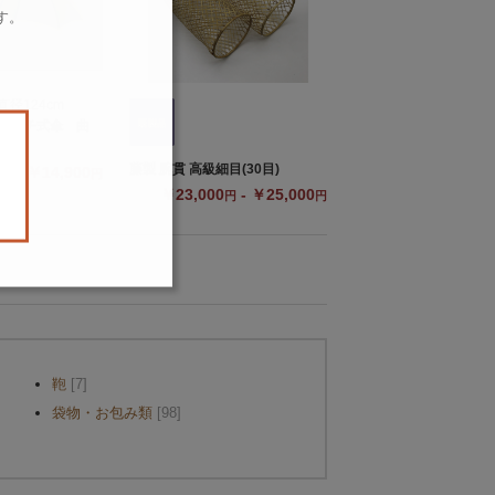
す。
。
径124cm
タッチ式傘 曲
藤製 腕貫 高級細目(30目)
￥14,900
円
￥23,000
- ￥25,000
円
円
鞄
[7]
袋物・お包み類
[98]