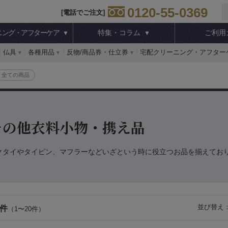
0120-55-0369
[電話でご注文]
ニング・アフターケア
特集・コラム
ご利用
仏具
各種用品
反物/商品券・仕立券
宅配クリーニング・アフター
全ての商品
その他衣料小物・携え品
クタイやタイピン、マフラーなどいざという時に役立つお品を揃えてお
並び替え
 件
（1〜20件）