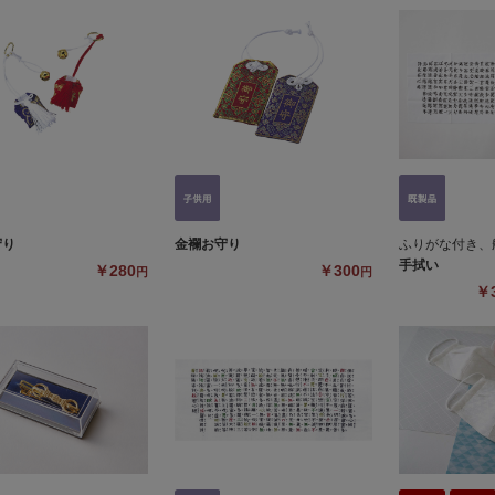
守り
金襴お守り
ふりがな付き、
手拭い
￥280
￥300
円
円
￥