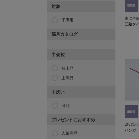
対象
主に半
子供用
三鈷タ
隔月カタログ
半袈裟
極上品
上等品
手洗い
可能
プレゼントにおすすめ
2段式ハ
ハンガ
人気商品