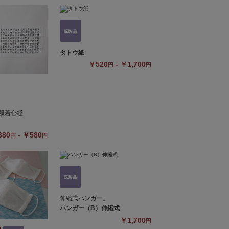
タトウ紙
￥520
- ￥1,700
円
円
般若心経
380
- ￥580
円
円
伸縮式ハンガー。
ハンガー（B）伸縮式
￥1,700
円