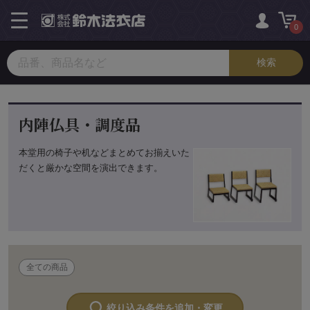
toggle
navigation
0
内陣仏具・調度品
本堂用の椅子や机などまとめてお揃えいた
だくと厳かな空間を演出できます。
全ての商品
絞り込み条件を追加・変更