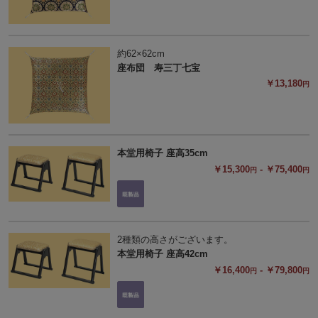
約62×62cm
座布団 寿三丁七宝
￥13,180
円
本堂用椅子 座高35cm
￥15,300
- ￥75,400
円
円
2種類の高さがございます。
本堂用椅子 座高42cm
￥16,400
- ￥79,800
円
円