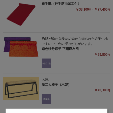
緋毛氈（純毛防虫加工付）
￥38,100
- ￥77,400
円
円
約65×60cm先染めの糸から織られた緞子生地
ですので、色の深みがちがいます。
織色牡丹緞子 正絹座布団
￥39,800
円
木製。
新二人椅子（木製）
￥42,300
円