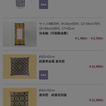
サイズ4種30代: 9×24cm50代: 12×34cm70代:
15×40cm100代: 17×42cm
法名軸（印刷新金製）
￥1,400
- ￥2,500
円
円
約62×62cm
紺唐草金通 座布団
￥12,400
円
約62×62cm
座布団 紺唐花四釜
￥12,490
円