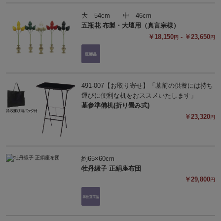
大 54cm 中 46cm
五瓶花 布製・大壇用（真言宗様）
￥18,150
- ￥23,650
円
円
491-007【お取り寄せ】「墓前の供養には持ち
運びに便利な机をおススメいたします」
墓参準備机(折り畳み式)
￥23,320
円
約65×60cm
牡丹緞子 正絹座布団
￥29,800
円