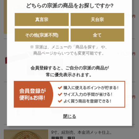
約62×62cm
どちらの宗派の商品をお探しですか?
座布団 赤正絹糸径四釜八重菊
￥53,990
円
真言宗
天台宗
その他(宗派不問)
全て
連結電気カーペット
※ 宗派は、メニューの「商品を探す」 や、
商品ページからいつでも変更可能です。
￥55,550
円
会員登録すると、ご自分の宗派の商品が
常に優先表示されます。
一葉一花 密壇用（一対）
￥58,000
円
閉じる
9寸。紐別売。本金消メッキ仕上。
華籠皿 籠目