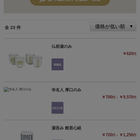
全 23 件
仏前湯のみ
￥620
円
寺名入 厚口のみ
￥700
- ￥9,570
円
円
湯呑み 般若心経
￥720
- ￥1,250
円
円