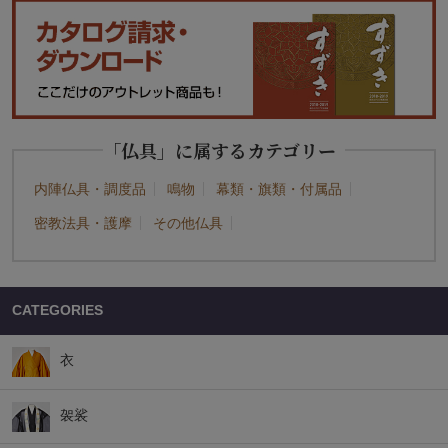
「仏具」に属するカテゴリー
内陣仏具・調度品
鳴物
幕類・旗類・付属品
密教法具・護摩
その他仏具
CATEGORIES
衣
袈裟