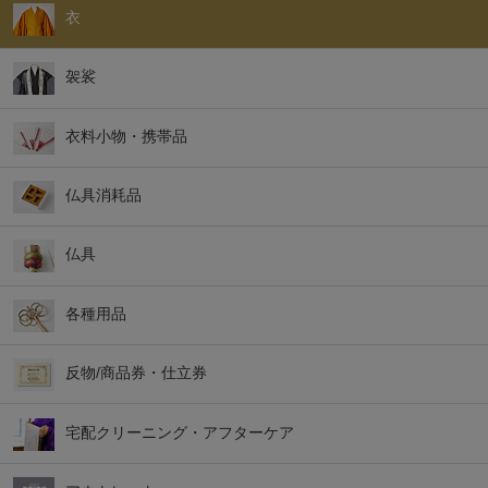
衣
袈裟
衣料小物・携帯品
仏具消耗品
仏具
各種用品
反物/商品券・仕立券
宅配クリーニング・アフターケア