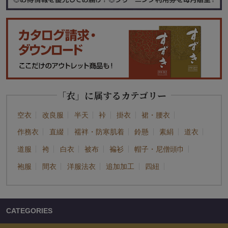
「衣」に属するカテゴリー
空衣
改良服
半天
裃
掛衣
裙・腰衣
作務衣
直綴
襦袢・防寒肌着
鈴懸
素絹
道衣
道服
袴
白衣
被布
褊衫
帽子・尼僧頭巾
袍服
間衣
洋服法衣
追加加工
四紐
CATEGORIES