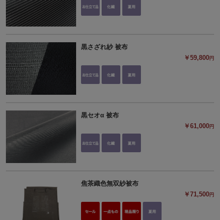
黒さざれ紗 被布
￥59,800
円
黒セオα 被布
￥61,000
円
焦茶織色無双紗被布
￥71,500
円