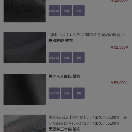
￥52,000
円
□夏用□ポリエステル100%やや硬めの風合い。
黒双林紗 被布
￥52,500
円
黒さらり縦絽 被布
￥53,000
円
夏合42-616【お仕立】ポリエステル100%「細
かな絽目におしゃれなポリエステル100%」
黒双林三本絽 被布