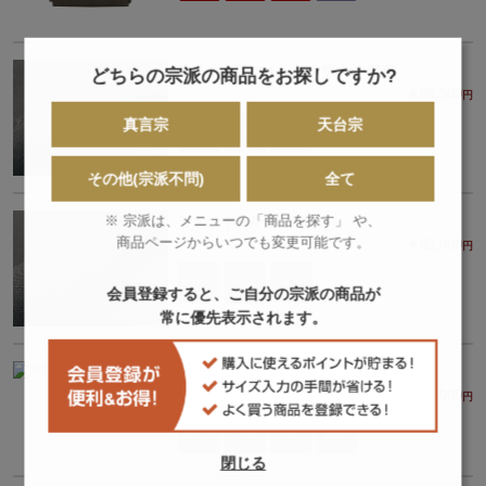
黒ミックファインセルサージ 被布
どちらの宗派の商品をお探しですか?
￥88,500
円
真言宗
天台宗
その他(宗派不問)
全て
マナードセル 被布
※ 宗派は、メニューの「商品を探す」 や、
商品ページからいつでも変更可能です。
￥89,000
円
会員登録すると、ご自分の宗派の商品が
常に優先表示されます。
絽中目 被布（女性仕立）
￥130,000
円
閉じる