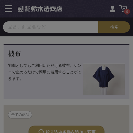
toggle
navigation
0
被布
羽織としてもご利用いただける被布。ゲン
コで止めるだけで簡単に着用することがで
きます。
全ての商品
絞り込み条件を追加・変更