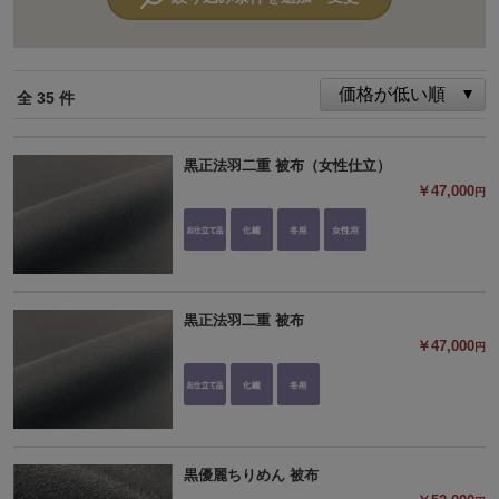
全 35 件
黒正法羽二重 被布（女性仕立）
￥47,000
円
黒正法羽二重 被布
￥47,000
円
黒優麗ちりめん 被布