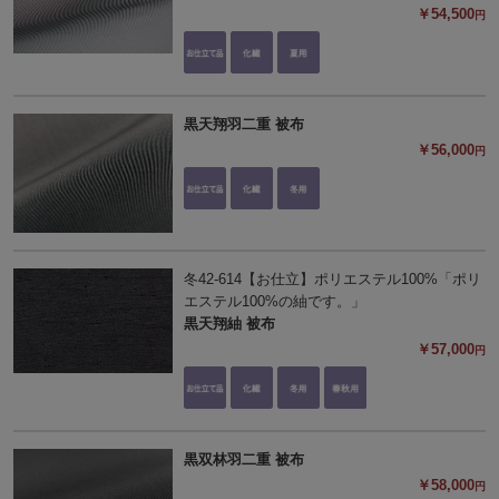
￥54,500
円
黒天翔羽二重 被布
￥56,000
円
冬42-614【お仕立】ポリエステル100%「ポリ
エステル100%の紬です。」
黒天翔紬 被布
￥57,000
円
黒双林羽二重 被布
￥58,000
円