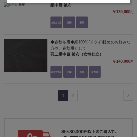
絽中目 被布
￥130,000
円
◆春秋冬用◆絹100%(ドライ)軽めのお好みな
方や、春秋用として
羽二重中目 被布（女性仕立）
￥140,000
円
1
2