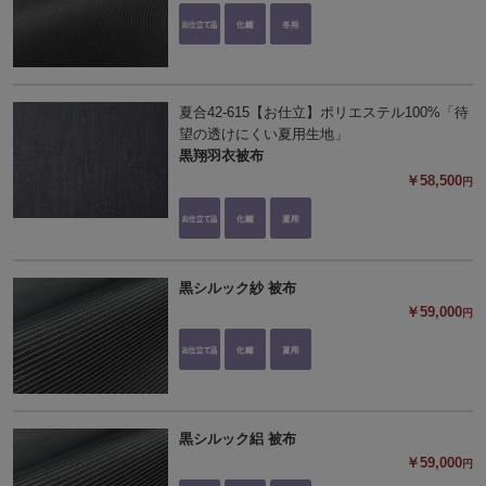
夏合42-615【お仕立】ポリエステル100%「待
望の透けにくい夏用生地」
黒翔羽衣被布
￥58,500
円
黒シルック紗 被布
￥59,000
円
黒シルック絽 被布
￥59,000
円