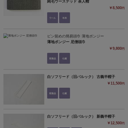
純毛ウーステッド 茶人帽
￥8,500
円
ピン留めの簡易頭巾 薄地ポンジー
薄地ポンジー 尼僧頭巾
￥9,800
円
白ソフリード（旧バルック） 古義半帽子
￥11,500
円
白ソフリード（旧バルック） 新義半帽子
￥12,500
円