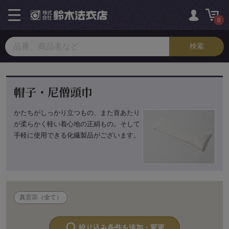
toggle
navigation
0
帽子・尼僧頭巾
かたちがしっかり立つもの、また首あたり
が柔らかく軽い着心地の正絹もの。そして
手軽に使用できる化繊製品がございます。
真言宗（全て）
絞り込み条件を追加・変更