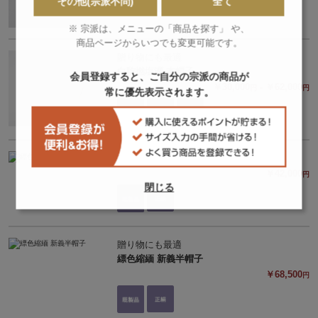
その他(宗派不問)
全て
※ 宗派は、メニューの「商品を探す」 や、
商品ページからいつでも変更可能です。
贈り物にも最適
白駒撚塩瀬 本帽子
会員登録すると、ご自分の宗派の商品が
￥30,000
- ￥62,000
円
円
常に優先表示されます。
縹色縮緬 古義半帽子
￥42,000
円
閉じる
贈り物にも最適
縹色縮緬 新義半帽子
￥68,500
円