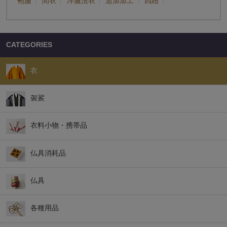
袍服
間衣
洋服法衣
追加加工
四紐
CATEGORIES
衣
袈裟
衣料小物・携帯品
仏具消耗品
仏具
各種用品