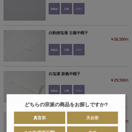
白駒撚塩瀬 古義半帽子
￥26,500
円
白塩瀬 新義半帽子
￥29,500
円
どちらの宗派の商品をお探しですか?
白駒撚塩瀬 新義半帽子
真言宗
天台宗
￥29,800
円