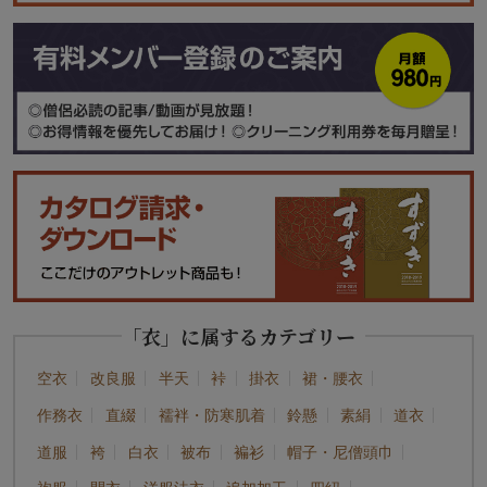
「衣」に属するカテゴリー
空衣
改良服
半天
裃
掛衣
裙・腰衣
作務衣
直綴
襦袢・防寒肌着
鈴懸
素絹
道衣
道服
袴
白衣
被布
褊衫
帽子・尼僧頭巾