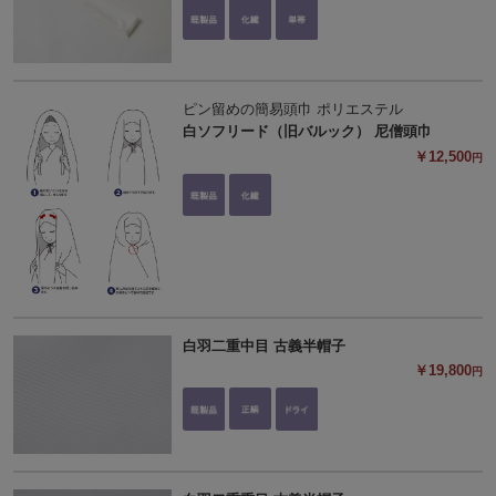
ピン留めの簡易頭巾 ポリエステル
白ソフリード（旧バルック） 尼僧頭巾
￥12,500
円
白羽二重中目 古義半帽子
￥19,800
円