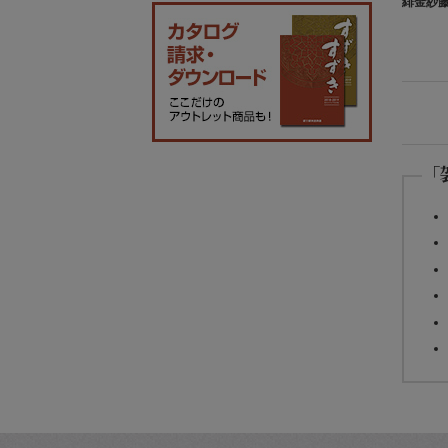
緋金紗
「