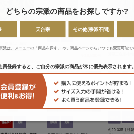
どちらの宗派の商品をお探しですか?
宗
天台宗
その他(宗派不問)
535【既製品】無紋
 宗派は、メニューの「商品を探す」 や、
商品ページからいつでも変更可能で
紺西洋唐花 輪袈裟 無紋
夏20-845【既
通小唐花鳳凰輪袈裟 無
薄鼠三色唐花 輪
￥19,800
円
￥19,000
円
会員登録すると、ご自分の宗派の商品が
常に優先表示されます
冬20-335【既