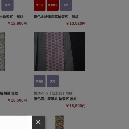
水輪袈裟 無紋
銀色金紗蓮唐草輪袈裟 無紋
￥12,600
￥13,020
円
円
輪袈裟 無紋
夏20-859【既製品】無紋
藤色箔小菱華紋 輪袈裟 無紋
￥18,500
円
￥18,500
円