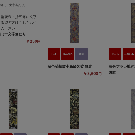
・輪袈裟・折五條に文字
ご希望の方はこちらも併
購入下さい！
繍（一文字当たり）
￥250
円
藤色菊華紋小鳥輪袈裟 無紋
藤色アラレ地
無紋
￥8,600
円