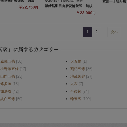
藤唐草菊丸輪袈裟 無紋
夏20-857【既製品】無紋
紫箔一丁牡丹唐花
鼠錆箔影日向唐花輪袈裟 無紋
￥22,750
円
￥23,000
円
1
2
次へ
袈裟」に属するカテゴリー
威儀五條
[30]
大五條
[1]
小野塚五條
[17]
割切五條
[36]
山門五條
[23]
地蔵袈裟
[27]
修多羅
[16]
大衣
[7]
如法衣
[42]
半袈裟
[74]
紋白五條
[50]
輪袈裟
[109]