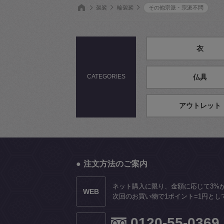
袈裟
輪袈裟
その他宗派・宗派不問
衣
CATEGORIES
仏具
アウトレット
注文方法のご案内
ネット購入に限り、金額に応じて3%
WEB
次回のお買い物で1ポイント=1円とし
0120-55-0369