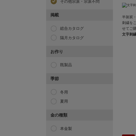
その他宗派・宗派不問
掲載
半袈裟
刺繍を
総合カタログ
せてご
文字刺
隔月カタログ
お作り
既製品
季節
冬用
夏用
金の種類
本金製