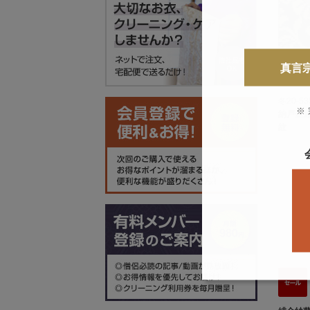
真言
冬20-
※
納戸金
紋