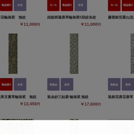
唐花輪袈裟 無紋
紺総柄蓮唐草輪袈裟5段紋各紋
藤紫銀箔重ね流
￥11,000
￥11,000
円
円
箔東京蔓草輪袈裟 無紋
鼠金紗三鈷菱 輪袈裟 無紋
鼠銀箔唐花唐草 
￥13,450
￥17,600
円
円