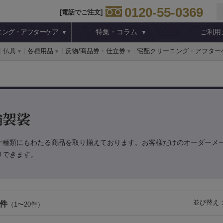
0120-55-0369
[電話でご注文]
ニング・アフターケア
特集・コラム
ご利用
仏具
各種用品
反物/商品券・仕立券
宅配クリーニング・アフター
輪袈裟
十種類にもわたる商品を取り揃えております。お客様だけのオーダーメ
りできます。
並び替え
 件
（1〜20件）