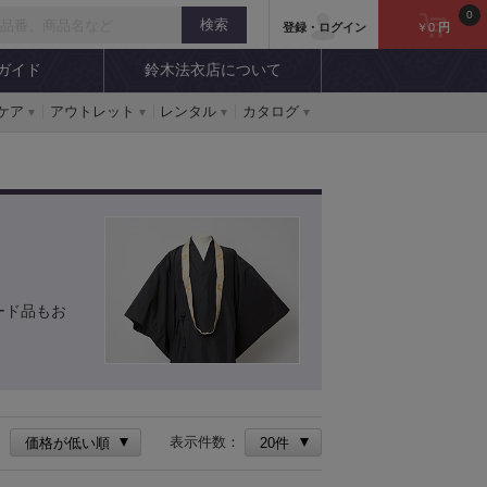
0
登録・ログイン
￥0
円
ガイド
鈴木法衣店について
ケア
アウトレット
レンタル
カタログ
ード品もお
：
表示件数：