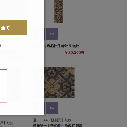
全て
す。
製品】無紋
茶紫つる唐花牡丹 輪袈裟 無紋
袈裟 無紋
￥20,500
円
￥20,000
円
。
夏20-844【既製品】無紋
製品】紋無
薄茶箔一丁華紋蜀甲 輪袈裟 無紋