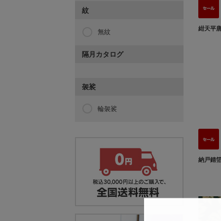
紋
紺天平
無紋
隔月カタログ
袈裟
輪袈裟
納戸錆