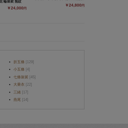
 輪袈裟 無紋
￥24,800
円
￥24,000
円
折五條
[129]
小五條
[4]
七條袈裟
[45]
大乗衣
[22]
三緒
[17]
燕尾
[14]