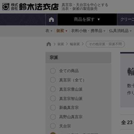
真言宗・天台宗を中心とする
法衣・袈裟の製造販売
商品を探す
クリー
衣
袈裟
衣料小物・携帯品
仏具消耗品
袈裟
輪袈裟
その他宗派・宗派不問
宗派
全ての商品
真言宗（全て）
数
真言宗豊山派
作
真言宗智山派
新義真言宗
高野山真言宗
全 23
天台宗