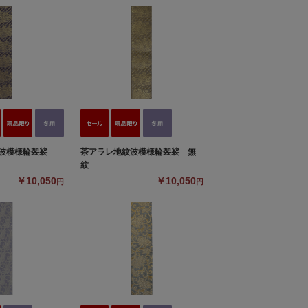
紋波模様輪袈裟
茶アラレ地紋波模様輪袈裟 無
紋
￥10,050
￥10,050
円
円