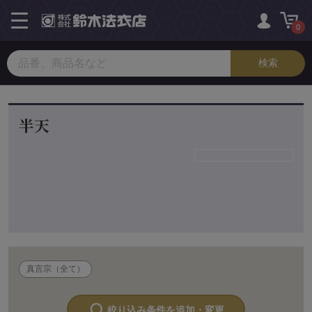
toggle
navigation
0
半天
真言宗（全て）
絞り込み条件を追加・変更