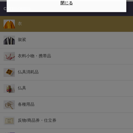
閉じる
CATEGORIES
衣
袈裟
衣料小物・携帯品
仏具消耗品
仏具
各種用品
反物/商品券・仕立券