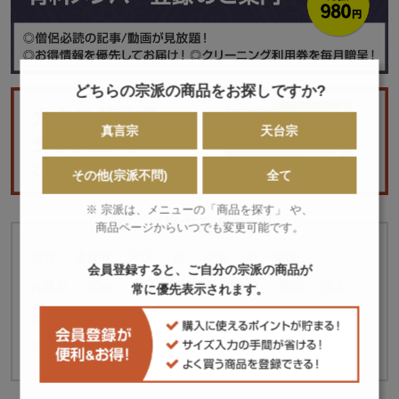
どちらの宗派の商品をお探しですか?
真言宗
天台宗
その他(宗派不問)
全て
※ 宗派は、メニューの「商品を探す」 や、
「衣」に属するカテゴリー
商品ページからいつでも変更可能です。
空衣
改良服
半天
裃
掛衣
裙・腰衣
会員登録すると、ご自分の宗派の商品が
作務衣
直綴
襦袢・防寒肌着
鈴懸
素絹
道衣
常に優先表示されます。
道服
袴
白衣
被布
褊衫
帽子・尼僧頭巾
袍服
間衣
洋服法衣
追加加工
四紐