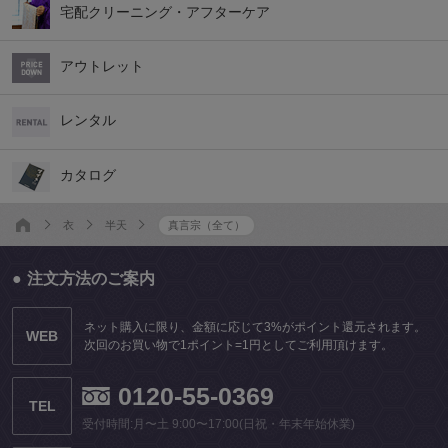
宅配クリーニング・アフターケア
アウトレット
レンタル
カタログ
衣
半天
真言宗（全て）
注文方法のご案内
ネット購入に限り、金額に応じて3%がポイント還元されます。
WEB
次回のお買い物で1ポイント=1円としてご利用頂けます。
0120-55-0369
TEL
受付時間:月〜土 9:00〜17:00(日祝・年末年始休業)