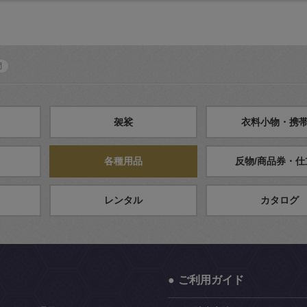
問
袈裟
衣料小物・携
各種用品
反物/商品券・仕
レンタル
カタログ
ご利用ガイド