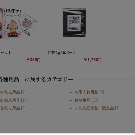
りセット
甘茶 1g 10パック
￥385
￥1,760
円
円
各種用品」に属するカテゴリー
御稚児用品
[9]
お手入れ用品
[2]
結婚式用具
[14]
修験用品
[17]
花祭り用品
[2]
その他記念品・贈呈品
[1]