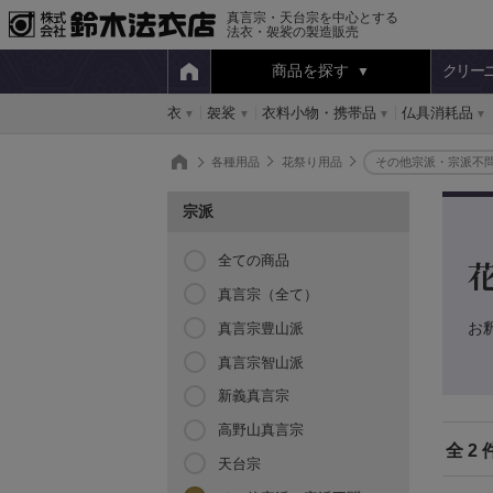
真言宗・天台宗を中心とする
法衣・袈裟の製造販売
商品を探す
クリー
衣
袈裟
衣料小物・携帯品
仏具消耗品
各種用品
花祭り用品
その他宗派・宗派不
宗派
全ての商品
真言宗（全て）
お
真言宗豊山派
真言宗智山派
新義真言宗
高野山真言宗
全 2 
天台宗