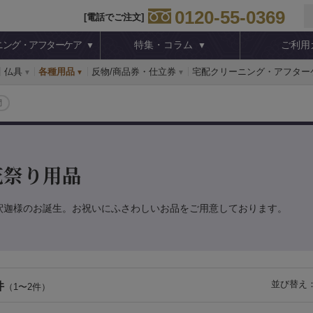
0120-55-0369
[電話でご注文]
ニング・アフターケア
特集・コラム
ご利用
仏具
各種用品
反物/商品券・仕立券
宅配クリーニング・アフター
問
花祭り用品
釈迦様のお誕生。お祝いにふさわしいお品をご用意しております。
並び替え
件
（1〜2件）