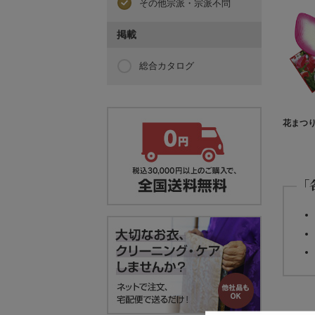
その他宗派・宗派不問
掲載
総合カタログ
花まつ
「