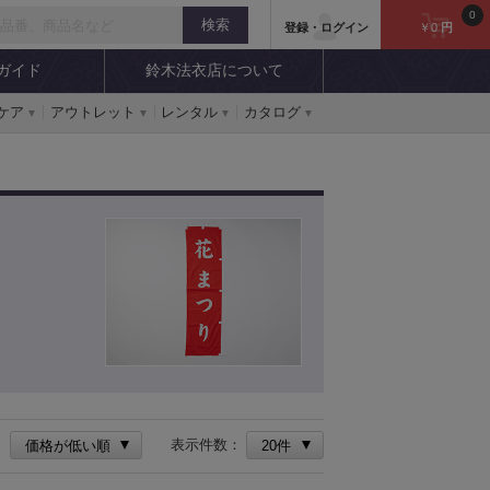
0
登録・ログイン
￥0
円
ガイド
鈴木法衣店について
ケア
アウトレット
レンタル
カタログ
：
表示件数：