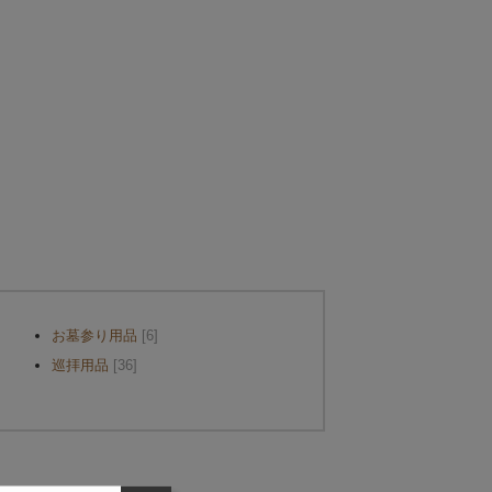
お墓参り用品
[6]
巡拝用品
[36]