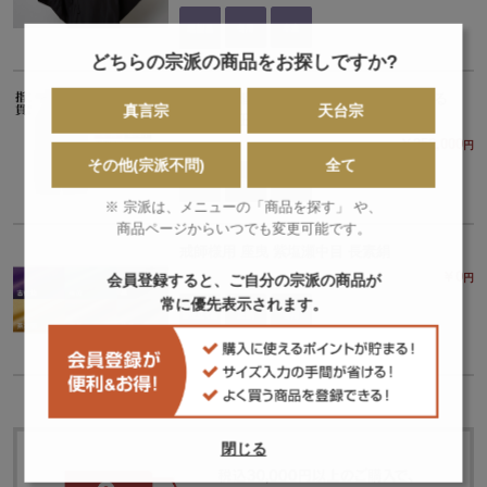
どちらの宗派の商品をお探しですか?
法要や結婚式の際に長素絹と組み合わせる
真言宗
天台宗
浅黄八藤正絹堅地 長袴（指貫）
￥252,000
円
その他(宗派不問)
全て
※ 宗派は、メニューの「商品を探す」 や、
商品ページからいつでも変更可能です。
戒師様用 座曳 紫塩瀬中目 長素絹
￥0
会員登録すると、ご自分の宗派の商品が
円
常に優先表示されます。
閉じる