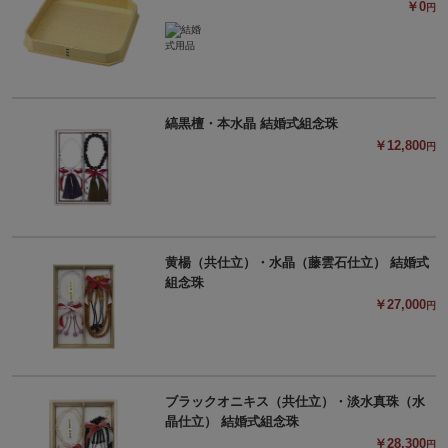
￥0
円
縞黒檀・本水晶 結婚式組念珠
￥12,800
円
黄楊（共仕立）・水晶（藤雲石仕立） 結婚式
組念珠
￥27,000
円
ブラックオニキス（共仕立）・淡水真珠（水
晶仕立） 結婚式組念珠
￥28,300
円