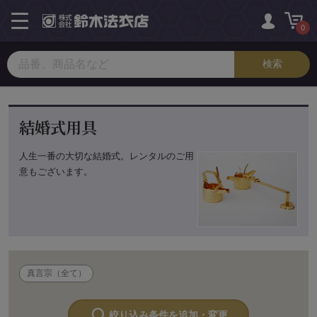
toggle
navigation
0
結婚式用具
人生一番の大切な結婚式。レンタルのご用
意もございます。
真言宗（全て）
絞り込み条件を追加・変更