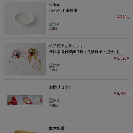
径9cm
かわらけ 素焼皿
￥320
円
銚子提子を飾ります。
金銀水引付蝶飾 1対（長柄銚子・提子用）
￥5,520
円
お飾りセット
￥5,720
円
白木折敷