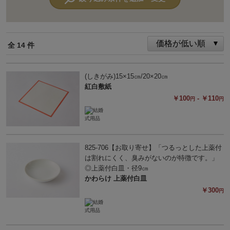
全 14 件
(しきがみ)15×15㎝/20×20㎝
紅白敷紙
￥100
- ￥110
円
円
825-706【お取り寄せ】「つるっとした上薬付
は割れにくく、臭みがないのが特徴です。」
◎上薬付白皿・径9㎝
かわらけ 上薬付白皿
￥300
円