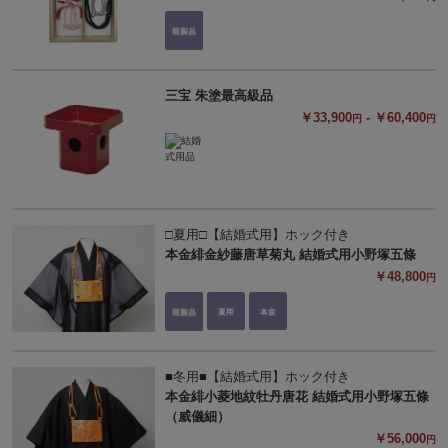
三宝 朱塗最高級品
￥33,900
- ￥60,400
円
円
□夏用□【結婚式用】ホック付き
本金緋金紗藤唐草菊丸 結婚式用小野塚五條
￥48,800
円
■冬用■【結婚式用】ホック付き
本金緋小菱地紋牡丹唐花 結婚式用小野塚五條
（威儀細）
￥56,000
円