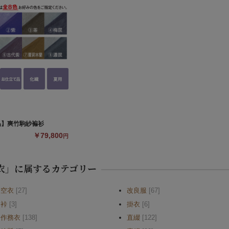
品】爽竹駒紗褊衫
￥79,800
円
衣」に属するカテゴリー
空衣
[27]
改良服
[67]
裃
[3]
掛衣
[6]
作務衣
[138]
直綴
[122]