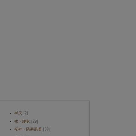
半天
[2]
裙・腰衣
[29]
襦袢・防寒肌着
[50]