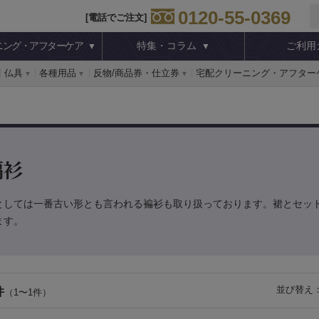
0120-55-0369
[電話でご注文]
ニング・アフターケア
特集・コラム
ご利用
仏具
各種用品
反物/商品券・仕立券
宅配クリーニング・アフター
褊衫
としては一番古い形とも言われる褊衫も取り扱っております。裙とセッ
ます。
並び替え
件
（1〜1件）