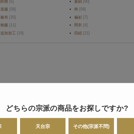
鈴懸
[5]
素絹
[90]
道服
[58]
袴
[58]
被布
[35]
褊衫
[7]
袍服
[11]
間衣
[4]
追加加工
[19]
四紐
[21]
どちらの宗派の商品をお探しですか?
宗
天台宗
その他(宗派不問)