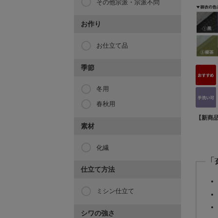
その他宗派・宗派不問
お作り
お仕立て品
季節
冬用
春秋用
【新商
素材
化繊
「
仕立て方法
ミシン仕立て
シワの強さ