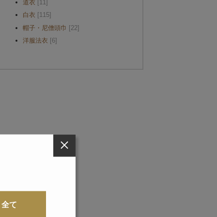
道衣
[11]
白衣
[115]
帽子・尼僧頭巾
[22]
洋服法衣
[6]
全て