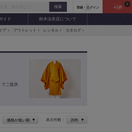
0
登録・ログイン
￥0
円
ガイド
鈴木法衣店について
ケア
アウトレット
レンタル
カタログ
トでご提供
：
表示件数：