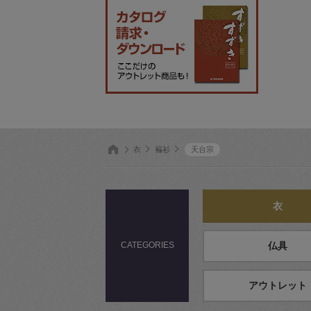
衣
褊衫
天台宗
衣
CATEGORIES
仏具
アウトレット