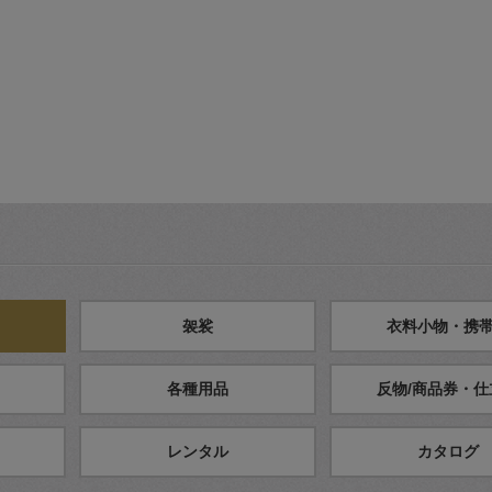
袈裟
衣料小物・携
各種用品
反物/商品券・仕
レンタル
カタログ