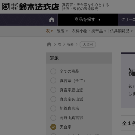
真言宗・天台宗を中心とする
法衣・袈裟の製造販売
商品を探す
クリー
衣
袈裟
衣料小物・携帯品
仏具消耗品
衣
褊衫
天台宗
宗派
全ての商品
真言宗（全て）
衣
真言宗豊山派
し
真言宗智山派
新義真言宗
高野山真言宗
全 1 
天台宗