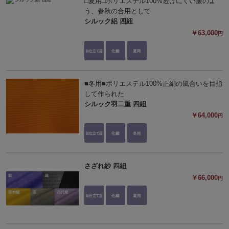
□夏用□ポリエステル100%透けにくい廉のよ
う、春秋の合用として
シルック絽 四紐
￥63,000
円
■冬用■ポリエステル100%正絹の風合いを目指
して作られた
シルック羽二重 四紐
￥64,000
円
さざれ紗 四紐
￥66,000
円