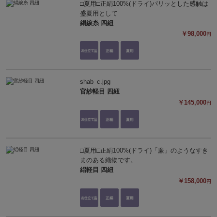
□夏用□正絹100%(ドライ)パリッとした感触は
盛夏用として
絹綟糸 四紐
￥98,000
円
shab_c.jpg
官紗軽目 四紐
￥145,000
円
□夏用□正絹100%(ドライ)「廉」のようなすき
まのある織物です。
絽軽目 四紐
￥158,000
円