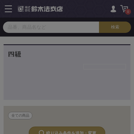
toggle
navigation
0
四紐
全ての商品
絞り込み条件を追加・変更