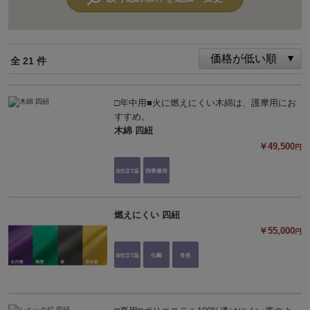
全 21 件
□年中用■火に燃えにくい木綿は、護摩用にお
すすめ。
木綿 四紐
￥49,500
円
燃えにくい 四紐
￥55,000
円