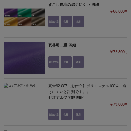
すこし厚地の燃えにくい 四紐
￥66,000
円
双林羽二重 四紐
￥72,800
円
夏合62-007【お仕立】ポリエステル100%「透
けにくいと評判です。」
セオアルファ紗 四紐
￥79,800
円