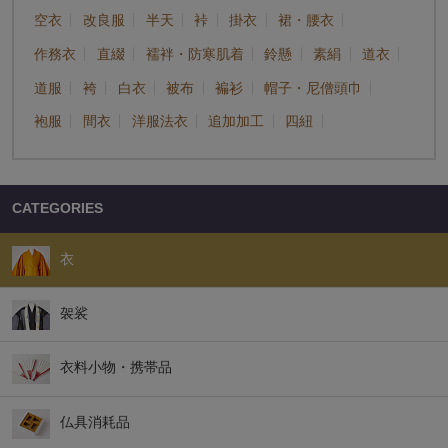
空衣
改良服
半天
裃
掛衣
裙・腰衣
作務衣
直綴
襦袢・防寒肌着
鈴懸
素絹
道衣
道服
袴
白衣
被布
褊衫
帽子・尼僧頭巾
袍服
間衣
洋服法衣
追加加工
四紐
CATEGORIES
衣
袈裟
衣料小物・携帯品
仏具消耗品