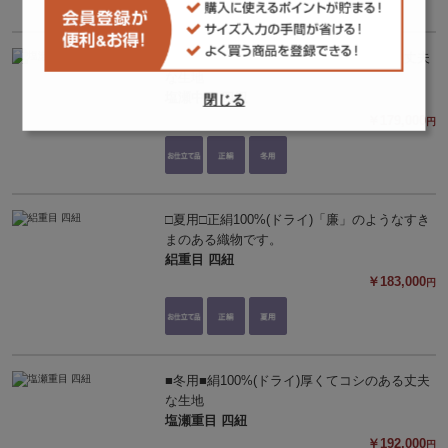
■冬用■絹100%(ドライ)厚くてコシのある丈夫
な生地
塩瀬中目 四紐
閉じる
￥179,000
円
□夏用□正絹100%(ドライ)「廉」のようなすき
まのある織物です。
絽重目 四紐
￥183,000
円
■冬用■絹100%(ドライ)厚くてコシのある丈夫
な生地
塩瀬重目 四紐
￥192,000
円