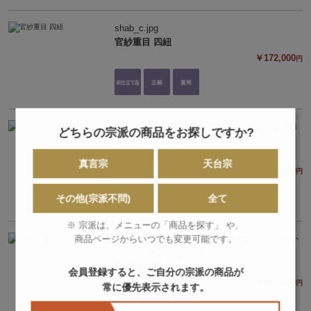
shab_c.jpg
官紗重目 四紐
￥172,000
円
□夏用□正絹100%(ドライ)「廉」のようなすき
どちらの宗派の商品をお探しですか?
まのある織物です。
絽中目 四紐
真言宗
天台宗
￥173,000
円
その他(宗派不問)
全て
※ 宗派は、メニューの「商品を探す」 や、
□夏用□正絹100%(ドライ)通常の絽より、細か
商品ページからいつでも変更可能です。
く「紗」に近い絽です。
三本絽 四紐
会員登録すると、ご自分の宗派の商品が
￥175,000
円
常に優先表示されます。