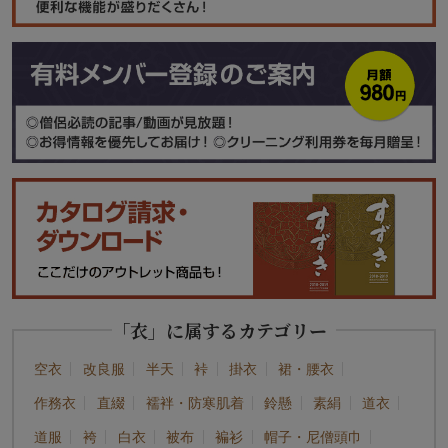
「衣」に属するカテゴリー
空衣
改良服
半天
裃
掛衣
裙・腰衣
作務衣
直綴
襦袢・防寒肌着
鈴懸
素絹
道衣
道服
袴
白衣
被布
褊衫
帽子・尼僧頭巾