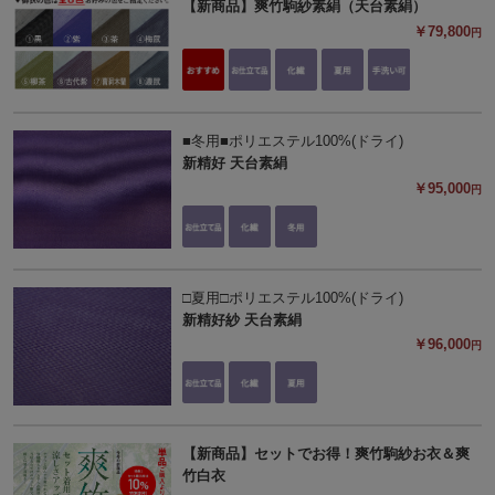
【新商品】爽竹駒紗素絹（天台素絹）
￥79,800
円
■冬用■ポリエステル100%(ドライ)
新精好 天台素絹
￥95,000
円
□夏用□ポリエステル100%(ドライ)
新精好紗 天台素絹
￥96,000
円
【新商品】セットでお得！爽竹駒紗お衣＆爽
竹白衣