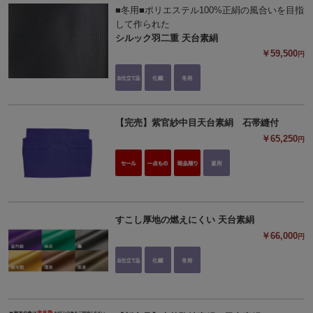
■冬用■ポリエステル100%正絹の風合いを目指
して作られた
シルック羽二重 天台素絹
￥59,500
円
【完売】紫官紗中目天台素絹 石帯縫付
￥65,250
円
すこし厚地の燃えにくい 天台素絹
￥66,000
円