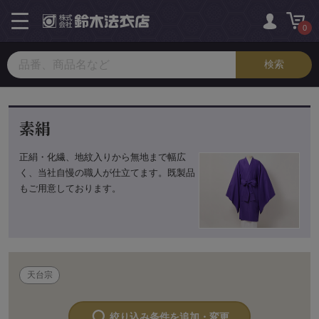
toggle
navigation
0
素絹
正絹・化繊、地紋入りから無地まで幅広
く、当社自慢の職人が仕立てます。既製品
もご用意しております。
天台宗
絞り込み条件を追加・変更