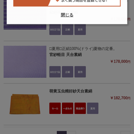
□夏用□正絹100%(ドライ)「廉」のようなすき
まのある織物
絽軽目 天台素絹
閉じる
￥178,000
円
□夏用□正絹100%(ドライ)夏物の定番。
官紗軽目 天台素絹
￥178,000
円
萌黄玉虫精好紗天台素絹
￥182,700
円