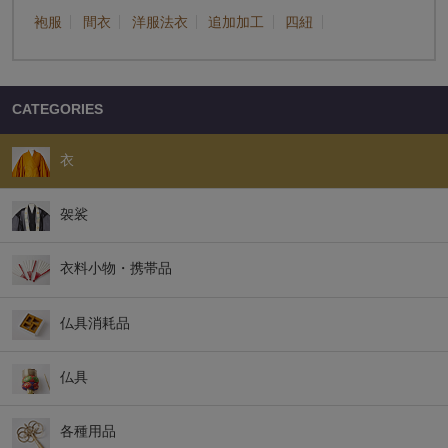
袍服
間衣
洋服法衣
追加加工
四紐
CATEGORIES
衣
袈裟
衣料小物・携帯品
仏具消耗品
仏具
各種用品