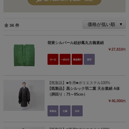
全 36 件
萌黄シルパール紋紗鳳丸古義素絹
￥27,810
円
【既製品】■冬用■ポリエステル100%
【既製品】黒シルック羽二重 天台素絹 A体
（胴回り：75～85cm）
￥46,000
円