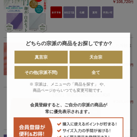
￥108,720
円
どちらの宗派の商品をお探しですか?
□夏用□正絹100%(ドライ)パリッとした感触は
盛夏用として
真言宗
天台宗
絹綟糸 天台素絹
￥116,000
円
その他(宗派不問)
全て
※ 宗派は、メニューの「商品を探す」 や、
商品ページからいつでも変更可能です。
【完売】萌黄玉虫精好紗天台素絹
￥169,600
円
会員登録すると、ご自分の宗派の商品が
常に優先表示されます。