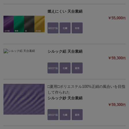
燃えにくい 天台素絹
￥55,000
円
シルック絽 天台素絹
￥59,300
円
□夏用□ポリエステル100%正絹の風合いを目指
して作られた
シルック紗 天台素絹
￥59,300
円