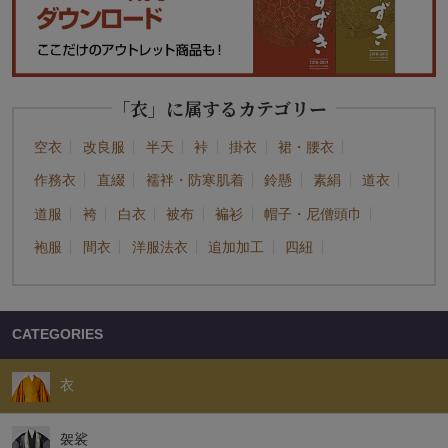
「衣」に属するカテゴリー
空衣
改良服
半天
裃
掛衣
裙・腰衣
作務衣
直綴
襦袢・防寒肌着
鈴懸
素絹
道衣
道服
袴
白衣
被布
褊衫
帽子・尼僧頭巾
袍服
間衣
洋服法衣
追加加工
四紐
CATEGORIES
衣
袈裟