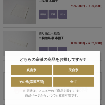
白塩瀬 本帽子
￥26,000
- ￥60,000
円
円
贈り物にも最適
白駒撚塩瀬 本帽子
￥30,000
- ￥62,000
円
円
どちらの宗派の商品をお探しですか?
真言宗
天台宗
その他(宗派不問)
全て
※ 宗派は、メニューの「商品を探す」 や、
商品ページからいつでも変更可能です。