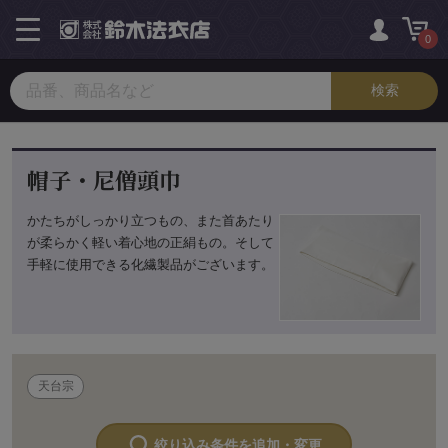
toggle
navigation
0
帽子・尼僧頭巾
かたちがしっかり立つもの、また首あたり
が柔らかく軽い着心地の正絹もの。そして
手軽に使用できる化繊製品がございます。
天台宗
絞り込み条件を追加・変更