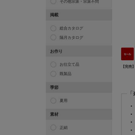
その他宗派・宗派不問
掲載
総合カタログ
隔月カタログ
お作り
お仕立て品
【完売
既製品
季節
「
夏用
素材
正絹