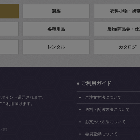
袈裟
衣料小物・携
各種用品
反物/商品券・仕
レンタル
カタログ
ご利用ガイド
がポイント還元されます。
ご注文方法について
てご利用頂けます。
送料・配送方法について
お支払い方法について
休業)
会員登録について