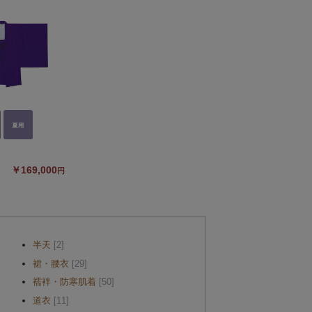
￥169,000
円
半天
[2]
裙・腰衣
[29]
襦袢・防寒肌着
[50]
道衣
[11]