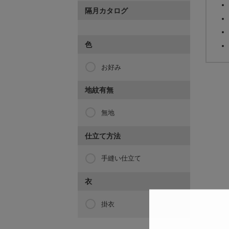
隔月カタログ
色
お好み
地紋有無
無地
仕立て方法
手縫い仕立て
衣
掛衣