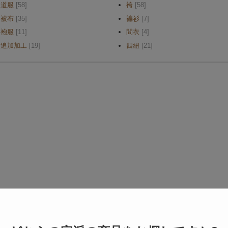
道服
[58]
袴
[58]
被布
[35]
褊衫
[7]
袍服
[11]
間衣
[4]
追加加工
[19]
四紐
[21]