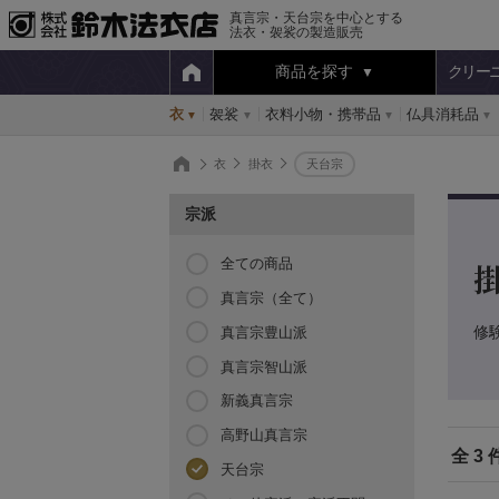
真言宗・天台宗を中心とする
法衣・袈裟の製造販売
商品を探す
クリー
衣
袈裟
衣料小物・携帯品
仏具消耗品
衣
掛衣
天台宗
宗派
全ての商品
真言宗（全て）
修
真言宗豊山派
真言宗智山派
新義真言宗
高野山真言宗
全 3 
天台宗