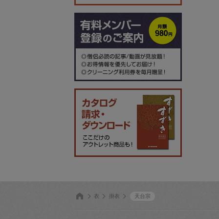
衣
掛衣
天台宗