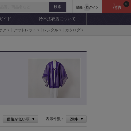
0
登録・ログイン
￥0
円
ガイド
鈴木法衣店について
ケア
アウトレット
レンタル
カタログ
：
表示件数：