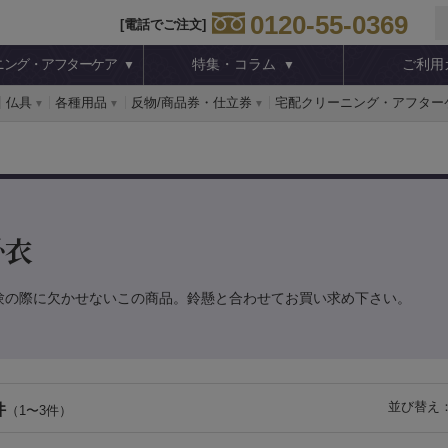
0120-55-0369
[電話でご注文]
ニング・アフターケア
特集・コラム
ご利用
仏具
各種用品
反物/商品券・仕立券
宅配クリーニング・アフター
掛衣
験の際に欠かせないこの商品。鈴懸と合わせてお買い求め下さい。
並び替え
件
（1〜3件）