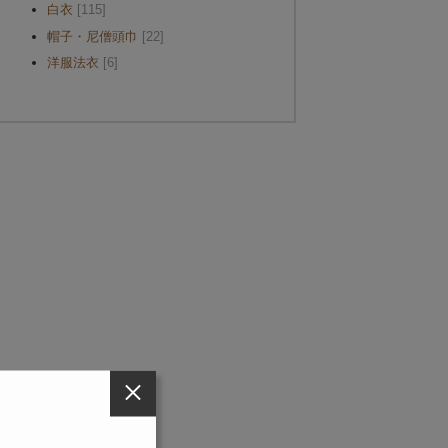
白衣
[115]
帽子・尼僧頭巾
[22]
洋服法衣
[6]