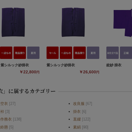
】紫シルック紗掛衣
紫シルック紗掛衣
紋紗 掛衣
￥22,800
￥26,600
円
円
衣」に属するカテゴリー
空衣
[27]
改良服
[67]
裃
[3]
掛衣
[6]
作務衣
[138]
直綴
[122]
鈴懸
[5]
素絹
[90]