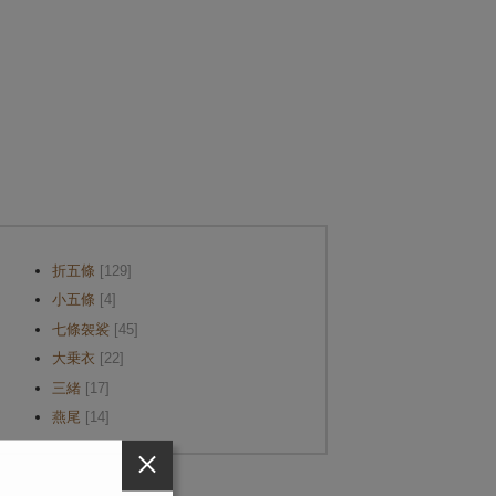
折五條
[129]
小五條
[4]
七條袈裟
[45]
大乗衣
[22]
三緒
[17]
燕尾
[14]