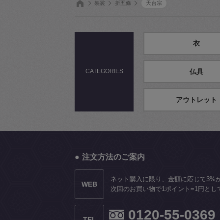
袈裟
折五條
天台宗
衣
CATEGORIES
仏具
アウトレット
注文方法のご案内
ネット購入に限り、金額に応じて3%
WEB
次回のお買い物で1ポイント=1円とし
0120-55-0369
TEL