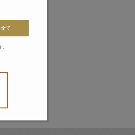
全て
す。
。