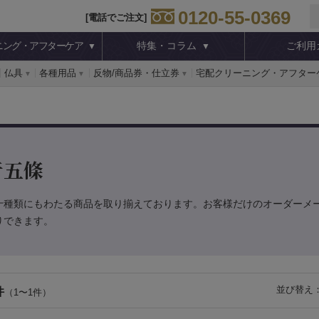
0120-55-0369
[電話でご注文]
ニング・アフターケア
特集・コラム
ご利用
仏具
各種用品
反物/商品券・仕立券
宅配クリーニング・アフター
折五條
十種類にもわたる商品を取り揃えております。お客様だけのオーダーメ
りできます。
並び替え
件
（1〜1件）