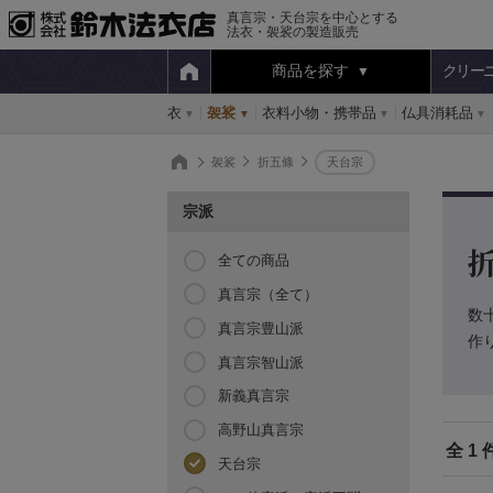
真言宗・天台宗を中心とする
法衣・袈裟の製造販売
商品を探す
クリー
衣
袈裟
衣料小物・携帯品
仏具消耗品
袈裟
折五條
天台宗
宗派
全ての商品
真言宗（全て）
数
真言宗豊山派
作
真言宗智山派
新義真言宗
高野山真言宗
全 1 
天台宗