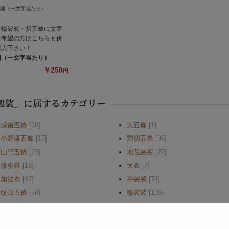
・輪袈裟・折五條に文字
ご希望の方はこちらも併
購入下さい！
繍（一文字当たり）
￥250
円
袈裟」に属するカテゴリー
威儀五條
[30]
大五條
[1]
小野塚五條
[17]
割切五條
[36]
山門五條
[23]
地蔵袈裟
[27]
修多羅
[16]
大衣
[7]
如法衣
[42]
半袈裟
[74]
紋白五條
[50]
輪袈裟
[109]