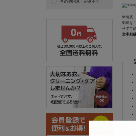
その他宗派・宗派不問
半袈裟
刺繍を
せてご
文字刺
「