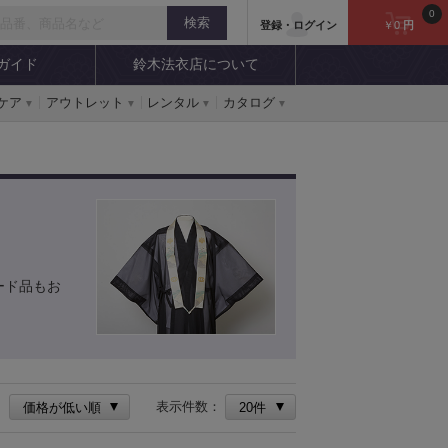
0
登録・ログイン
￥0
円
ガイド
鈴木法衣店について
ケア
アウトレット
レンタル
カタログ
ード品もお
：
表示件数：