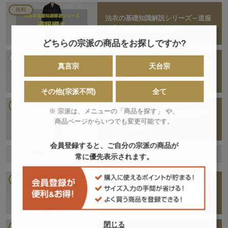
有料
法衣の基礎知識解説シリーズ～道服
編②道服の寸法と生地～
どちらの宗派の商品をお探しですか?
無料
真言宗
天台宗
法衣の基礎知識解説シリーズ～道服
編①・道服とは～
その他(宗派不問)
全て
有料
※ 宗派は、メニューの「商品を探す」 や、
3分でわかるお衣の着方解説シリー
商品ページからいつでも変更可能です。
ズ～改良服編～
会員登録すると、ご自分の宗派の商品が
「法衣解説シリーズ」の新着記事
常に優先表示されます。
有料
法衣の基礎知識解説シリーズ～道服
編②道服の寸法と生地～
閉じる
有料