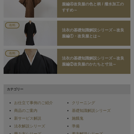
服編④改良服の色と柄 / 撥水加工の
すすめ～
有料
法衣の基礎知識解説シリーズ～改良
服編①・改良服とは～
有料
法衣の基礎知識解説シリーズ～改良
服編②改良服のかたちと寸法～
カテゴリー
お仕立て事例のご紹介
クリーニング
商品のご案内
基礎知識解説シリーズ
新サービス解説
施餓鬼
法衣解説シリーズ
準備
畳み方シリーズ
着方解説シリーズ