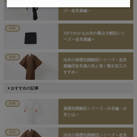
3分でわかるお衣の着方解説シリー
ズ～改良服編～
有料
3分でわかるお衣の畳み方解説シリ
ーズ～改良服編～
有料
法衣の基礎知識解説シリーズ～改良
服編④改良服の色と柄 / 撥水加工の
すすめ～
おすすめの記事
有料
基礎知識解説シリーズ～白衣編・白
衣とは～
有料
法衣の基礎知識解説シリーズ～改良