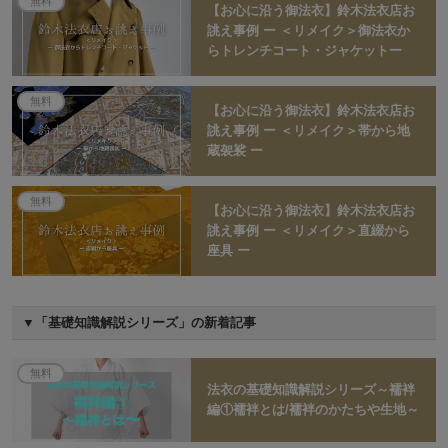
無料
【お心に沿う御法衣】鈴木法衣店お
誂え事例 ー ＜リメイク＞御法衣か
らトレンチコート・ジャケットー
無料
【お心に沿う御法衣】鈴木法衣店お
誂え事例 ー ＜リメイク＞帯から地
蔵袈裟 ー
無料
【お心に沿う御法衣】鈴木法衣店お
誂え事例 ー ＜リメイク＞直綴から
座具 ー
「基礎知識解説シリーズ」の新着記事
無料
法衣の基礎知識解説シリーズ～襦袢
編①襦袢とは/襦袢のかたちや生地～