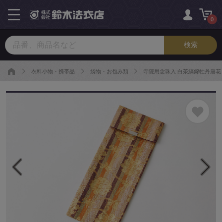
toggle
navigation
0
衣料小物・携帯品
袋物・お包み類
寺院用念珠入 白茶縞錦牡丹唐