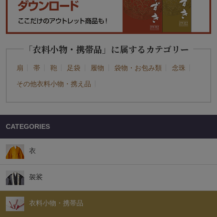
「衣料小物・携帯品」に属するカテゴリー
扇
帯
鞄
足袋
履物
袋物・お包み類
念珠
その他衣料小物・携え品
CATEGORIES
衣
袈裟
衣料小物・携帯品