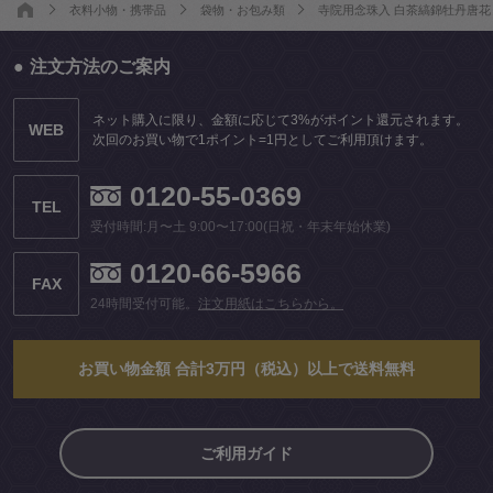
衣料小物・携帯品
袋物・お包み類
寺院用念珠入 白茶縞錦牡丹唐
注文方法のご案内
ネット購入に限り、金額に応じて3%がポイント還元されます。
WEB
次回のお買い物で1ポイント=1円としてご利用頂けます。
0120-55-0369
TEL
受付時間:月〜土 9:00〜17:00(日祝・年末年始休業)
0120-66-5966
FAX
24時間受付可能。
注文用紙はこちらから。
お買い物金額 合計3万円（税込）以上で送料無料
ご利用ガイド