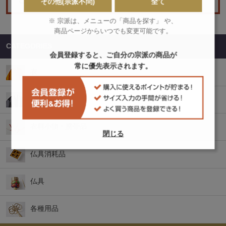
その他(宗派不問)
全て
※ 宗派は、メニューの「商品を探す」 や、
商品ページからいつでも変更可能です。
CATEGORIES
会員登録すると、ご自分の宗派の商品が
常に優先表示されます。
衣
袈裟
衣料小物・携帯品
閉じる
仏具消耗品
仏具
各種用品