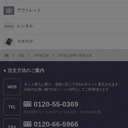
アウトレット
レンタル
カタログ
袈裟
小野塚五條
古代紫宝相華小野塚五條
注文方法のご案内
ネット購入に限り、金額に応じて3%がポイント還元されます。
WEB
次回のお買い物で1ポイント=1円としてご利用頂けます。
0120-55-0369
TEL
受付時間:月〜土 9:00〜17:00(日祝・年末年始休業)
0120-66-5966
FAX