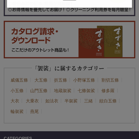
「袈裟」に属するカテゴリー
威儀五條
大五條
折五條
小野塚五條
割切五條
小五條
山門五條
地蔵袈裟
七條袈裟
修多羅
大衣
大乗衣
如法衣
半袈裟
三緒
紋白五條
輪袈裟
燕尾
CATEGORIES