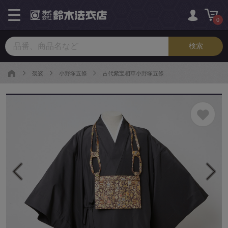
toggle
navigation
0
袈裟
小野塚五條
古代紫宝相華小野塚五條