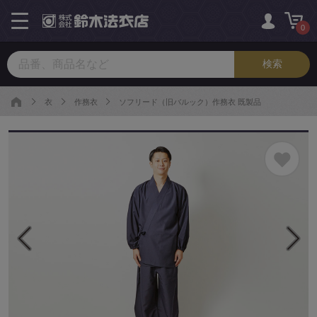
toggle
navigation
0
衣
作務衣
ソフリード（旧バルック）作務衣 既製品