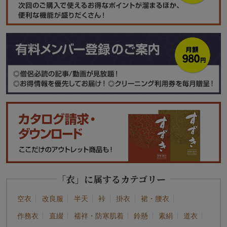
「衣」に属するカテゴリー
空衣
改良服
半天
裃
掛衣
裙・腰衣
作務衣
直綴
襦袢・防寒肌着
鈴懸
素絹
道衣