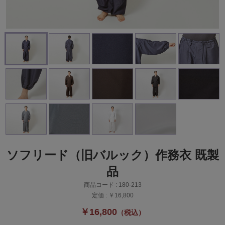
ソフリード（旧バルック）作務衣 既製
品
商品コード :
180-213
定価 :
￥16,800
￥16,800
（税込）