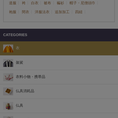
道服
袴
白衣
被布
褊衫
帽子・尼僧頭巾
袍服
間衣
洋服法衣
追加加工
四紐
CATEGORIES
衣
袈裟
衣料小物・携帯品
仏具消耗品
仏具