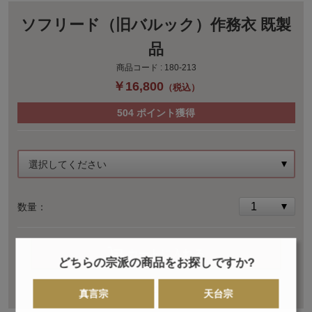
ソフリード（旧バルック）作務衣 既製
品
商品コード :
180-213
￥16,800
（税込）
504
ポイント獲得
選択してください
数量：
カートに入れる
どちらの宗派の商品をお探しですか?
この商品について問い合わせる
真言宗
天台宗