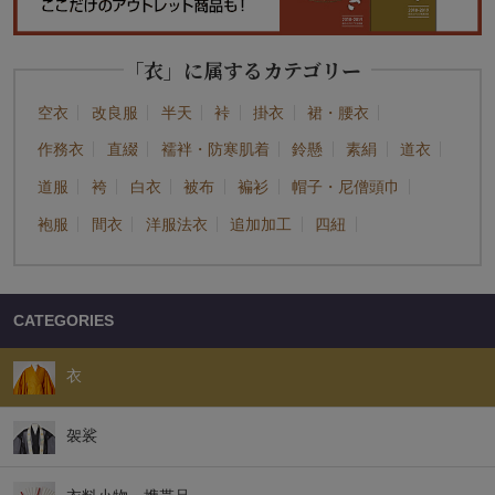
「衣」に属するカテゴリー
空衣
改良服
半天
裃
掛衣
裙・腰衣
作務衣
直綴
襦袢・防寒肌着
鈴懸
素絹
道衣
道服
袴
白衣
被布
褊衫
帽子・尼僧頭巾
袍服
間衣
洋服法衣
追加加工
四紐
CATEGORIES
衣
袈裟