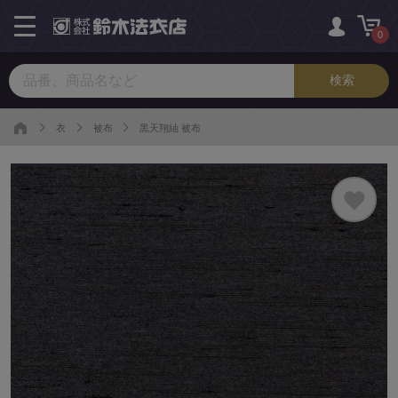
toggle
navigation
0
衣
被布
黒天翔紬 被布