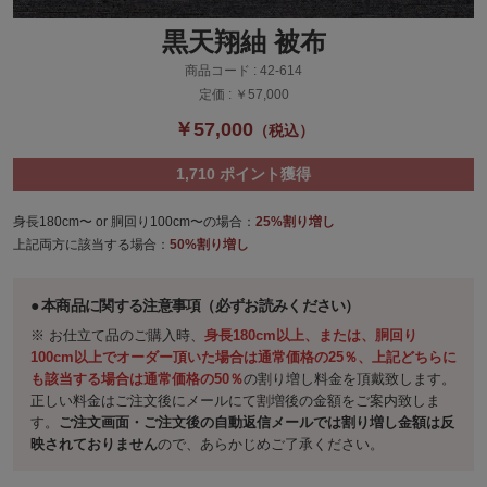
黒天翔紬 被布
商品コード :
42-614
定価 :
￥57,000
￥57,000
（税込）
1,710
ポイント獲得
身長180cm〜 or 胴回り100cm〜の場合：
25%割り増し
上記両方に該当する場合：
50%割り増し
本商品に関する注意事項（必ずお読みください）
※ お仕立て品のご購入時、
身長180cm以上、または、胴回り
100cm以上でオーダー頂いた場合は通常価格の25％、上記どちらに
も該当する場合は通常価格の50％
の割り増し料金を頂戴致します。
正しい料金はご注文後にメールにて割増後の金額をご案内致しま
す。
ご注文画面・ご注文後の自動返信メールでは割り増し金額は反
映されておりません
ので、あらかじめご了承ください。