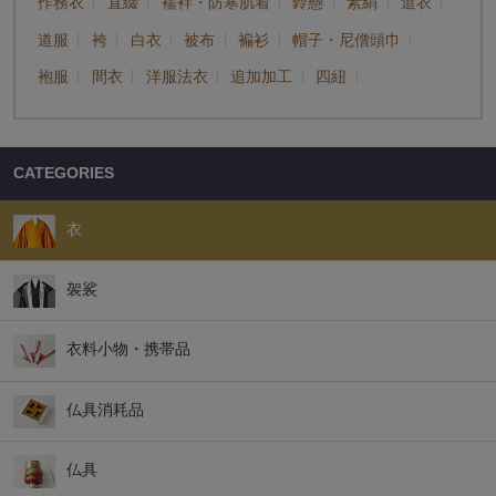
作務衣
直綴
襦袢・防寒肌着
鈴懸
素絹
道衣
道服
袴
白衣
被布
褊衫
帽子・尼僧頭巾
袍服
間衣
洋服法衣
追加加工
四紐
CATEGORIES
衣
袈裟
衣料小物・携帯品
仏具消耗品
仏具