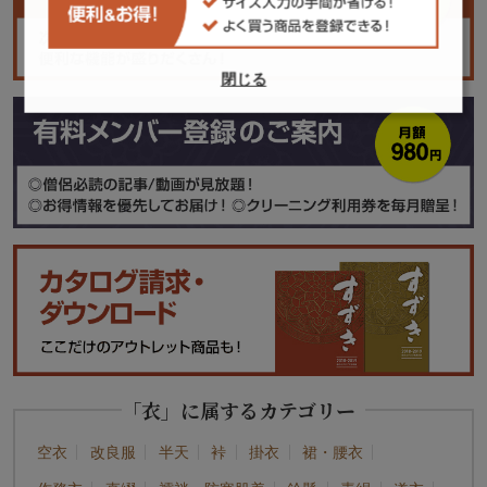
閉じる
「衣」に属するカテゴリー
空衣
改良服
半天
裃
掛衣
裙・腰衣