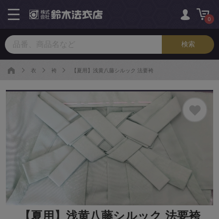
toggle
navigation
0
衣
袴
【夏用】浅黄八藤シルック 法要袴
【夏用】浅黄八藤シルック 法要袴