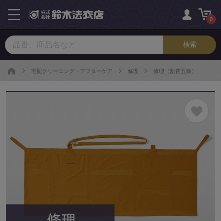
toggle
navigation
0
宅配クリーニング・アフターケア
修理
修理（割切五條）