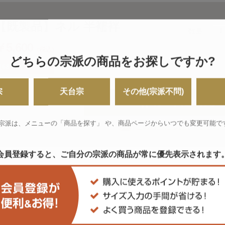
【既製品】ネル 半襦袢
数量：
￥5,600
（税込）
どちらの宗派の商品をお探しですか?
168
ポイント獲得
宗
天台宗
その他(宗派不問)
カートに入れる
 宗派は、メニューの「商品を探す」 や、
商品ページからいつでも変更可能で
この商品について問い合わ
会員登録すると、ご自分の宗派の商品が
常に優先表示されます