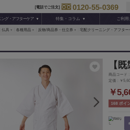
0120-55-0369
[電話でご注文]
ニング・アフターケア
特集・コラム
ご利用
仏具
各種用品
反物/商品券・仕立券
宅配クリーニング・アフター
【既
商品コード 
定価 :
￥5,6
￥5,6
168
ポイ