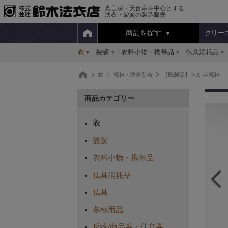
真言宗・天台宗を中心とする
法衣・袈裟の製造販売
商品を探す
クリー
衣
袈裟
衣料小物・携帯品
仏具消耗品
衣
襦袢・防寒肌着
【既製品】ネル 半襦袢
商品カテゴリー
衣
袈裟
衣料小物・携帯品
仏具消耗品
仏具
各種用品
反物/商品券・仕立券