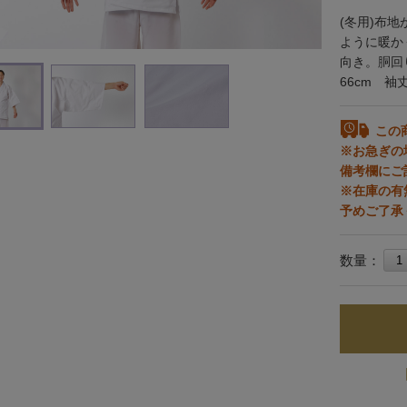
(冬用)布
ように暖か
向き。胴回り
66cm 袖丈
この
※お急ぎの
備考欄にご
※在庫の有
予めご了承
数量：