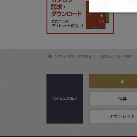
衣
襦袢・防寒肌着
【既製品】ネル 半襦袢
衣
CATEGORIES
仏具
アウトレット