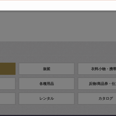
袈裟
衣料小物・携
各種用品
反物/商品券・仕
レンタル
カタログ