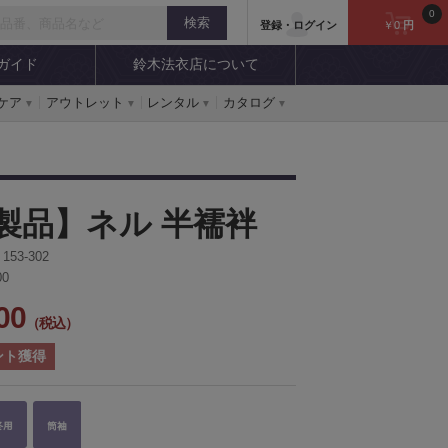
0
登録・ログイン
￥0
円
ガイド
鈴木法衣店について
ケア
アウトレット
レンタル
カタログ
製品】ネル 半襦袢
:
153-302
00
00
（税込）
ント獲得