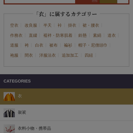
「衣」に属するカテゴリー
空衣
改良服
半天
裃
掛衣
裙・腰衣
作務衣
直綴
襦袢・防寒肌着
鈴懸
素絹
道衣
道服
袴
白衣
被布
褊衫
帽子・尼僧頭巾
袍服
間衣
洋服法衣
追加加工
四紐
CATEGORIES
衣
袈裟
衣料小物・携帯品