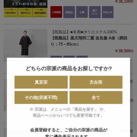
￥38,100
円
【既製品】■冬用■ポリエステル100%
【既製品】黒天翔羽二重 改良服 A体（胴回
り：75～85cm）
￥38,500
円
どちらの宗派の商品をお探しですか?
□夏用□ポリエステル100%盛夏、特にお盆の時
真言宗
天台宗
期には「あってよかった」と実感
黒双林紗 改良服（女性仕立）
その他(宗派不問)
全て
￥39,800
円
※ 宗派は、メニューの「商品を探す」 や、
商品ページからいつでも変更可能です。
会員登録すると、ご自分の宗派の商品が
□夏用□ポリエステル100%盛夏、特にお盆の時
常に優先表示されます。