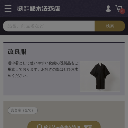
toggle
navigation
0
改良服
道中着として使いやすい化繊の既製品もご
用意しております。お急ぎの際はぜひお求
めください。
真言宗（全て）
絞り込み条件を追加・変更