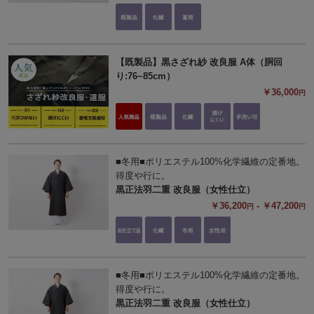
【既製品】黒さざれ紗 改良服 A体（胴回
り:76~85cm）
￥36,000
円
■冬用■ポリエステル100%化学繊維の定番地。
得度や行に。
黒正法羽二重 改良服（女性仕立）
￥36,200
- ￥47,200
円
円
■冬用■ポリエステル100%化学繊維の定番地。
得度や行に。
黒正法羽二重 改良服（女性仕立）