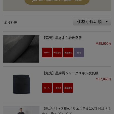
全 67 件
【完売】黒きよら紗改良服
￥25,900
円
【完売】黒麻調シャークスキン改良服
￥27,860
円
【既製品】■冬用■ポリエステル100%胴回りは
A体、B体の2タイプ