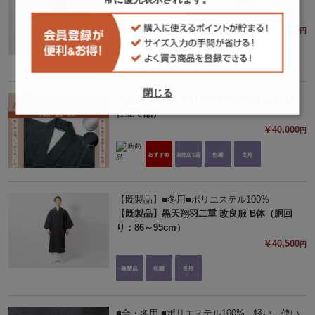
期には「あってよかった」と実感
黒双林紗 改良服
￥39,800
- ￥41,800
円
円
閉じる
【新商品】ぬくもりドライエアロ改良服（お
仕立て品）
￥40,000
円
【既製品】■冬用■ポリエステル100%
【既製品】黒天翔羽二重 改良服 B体（胴回
り：86～95cm）
￥40,500
円
■合・冬用 ■ポリエステル100% 軽い、使い