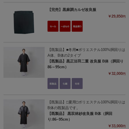
【完売】黒麻調カルゼ改良服
￥29,850
円
【既製品】■冬用■ポリエステル100%胴回りは
A体、B体の2タイプ
【既製品】黒正法羽二重 改良服 B体（胴回り
86～95cm）
￥32,000
円
【既製品】□夏用□ポリエステル100%胴回りは
B体の既製品です。
【既製品】 黒双林紗改良服 B体（胴回
り:86~95cm）
￥33,000
円