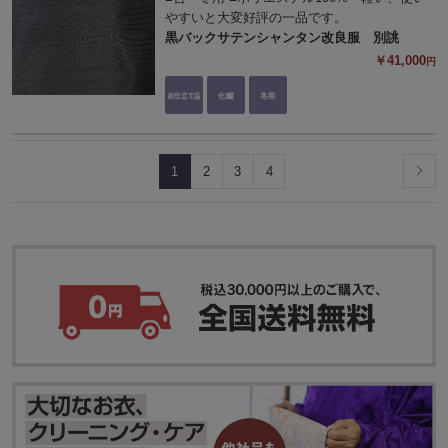
やすいと大変好評の一品です。
黒バックサテンシャンタン改良服 別誂
￥41,000
円
1
2
3
4