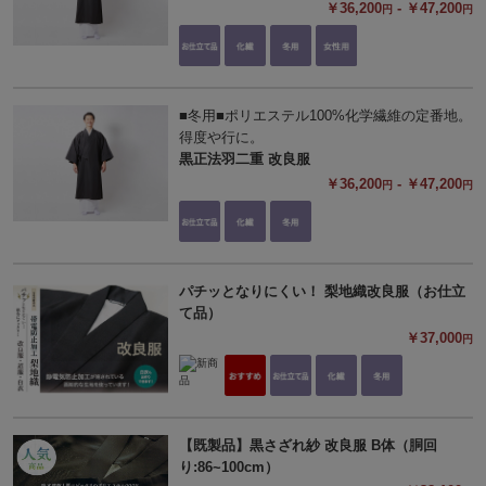
￥36,200
- ￥47,200
円
円
■冬用■ポリエステル100%化学繊維の定番地。
得度や行に。
黒正法羽二重 改良服
￥36,200
- ￥47,200
円
円
パチッとなりにくい！ 梨地織改良服（お仕立
て品）
￥37,000
円
【既製品】黒さざれ紗 改良服 B体（胴回
り:86~100cm）