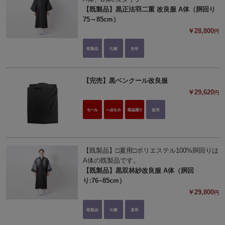
【既製品】黒正法羽二重 改良服 A体（胴回り
75～85cm）
￥28,800
円
【完売】黒ベンクール改良服
￥29,620
円
【既製品】□夏用□ポリエステル100%胴回りは
A体の既製品です。
【既製品】黒双林紗改良服 A体（胴回
り:76~85cm）
￥29,800
円