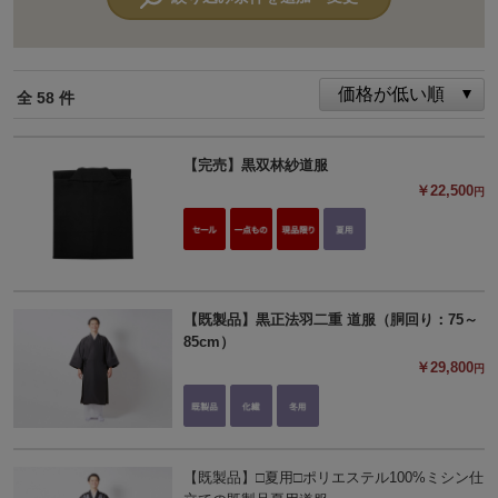
全 58 件
【完売】黒双林紗道服
￥22,500
円
【既製品】黒正法羽二重 道服（胴回り：75～
85cm）
￥29,800
円
【既製品】□夏用□ポリエステル100%ミシン仕