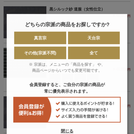
黒シルック紗 道服（女性仕立）
￥46,000
円
どちらの宗派の商品をお探しですか?
真言宗
天台宗
□夏用□ポリエステル100%透けにくい廉のよ
その他(宗派不問)
全て
う、春秋の合用として
黒シルック絽 道服（女性仕立）
※ 宗派は、メニューの「商品を探す」 や、
￥46,000
商品ページからいつでも変更可能です。
円
会員登録すると、ご自分の宗派の商品が
常に優先表示されます。
黒シルック紗 道服
￥46,000
- ￥51,500
円
円
閉じる