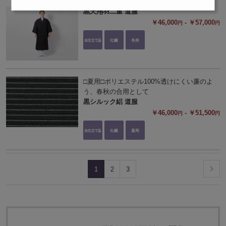
黒天翔羽二重 道服
￥46,000
- ￥57,000
円
円
□夏用□ポリエステル100%透けにくい廉のよ
う、春秋の合用として
黒シルック絽 道服
￥46,000
- ￥51,500
円
円
1
2
3