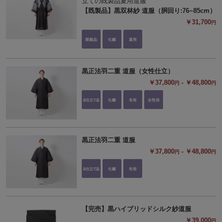
立ての既製品夏用道服
【既製品】黒双林紗 道服（胴回り:76~85cm）
￥31,700
円
黒正法羽二重 道服（女性仕立）
￥37,800
- ￥48,800
円
円
黒正法羽二重 道服
￥37,800
- ￥48,800
円
円
【完売】黒ハイブリッドシルク紗道服
￥39,000
円