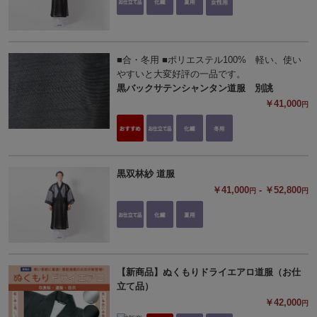
■合・冬用 ■ポリエステル100% 軽い、使い
やすいと大変好評の一品です。
黒バックサテンシャンタン道服 別誂
￥41,000
円
黒双林紗 道服
￥41,000
- ￥52,800
円
円
【新商品】ぬくもりドライエアロ道服（お仕
立て品）
￥42,000
円