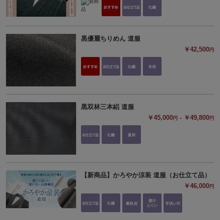
黒優麗ちりめん 道服
￥42,500
円
黒双林三本絽 道服
￥45,000
- ￥49,800
円
円
【新商品】かろやか涼装 道服（お仕立て品）
￥46,000
円