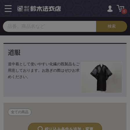
toggle
navigation
0
道服
道中着として使いやすい化繊の既製品もご
用意しております。お急ぎの際はぜひお求
めください。
全ての商品
絞り込み条件を追加・変更