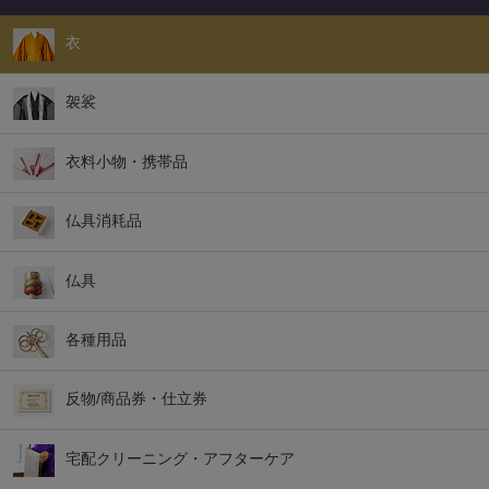
衣
袈裟
衣料小物・携帯品
仏具消耗品
仏具
各種用品
反物/商品券・仕立券
宅配クリーニング・アフターケア