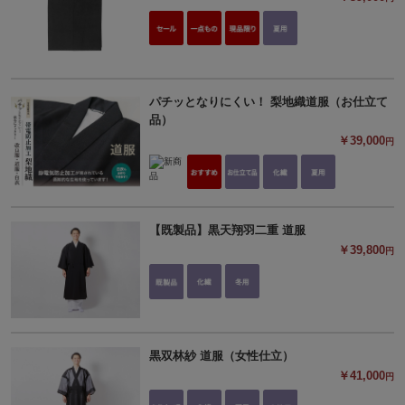
パチッとなりにくい！ 梨地織道服（お仕立て
品）
￥39,000
円
【既製品】黒天翔羽二重 道服
￥39,800
円
黒双林紗 道服（女性仕立）
￥41,000
円