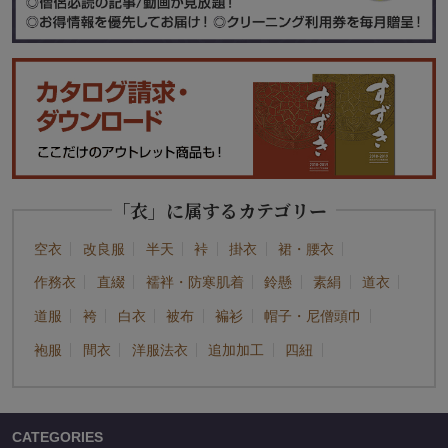
「衣」に属するカテゴリー
空衣
改良服
半天
裃
掛衣
裙・腰衣
作務衣
直綴
襦袢・防寒肌着
鈴懸
素絹
道衣
道服
袴
白衣
被布
褊衫
帽子・尼僧頭巾
袍服
間衣
洋服法衣
追加加工
四紐
CATEGORIES