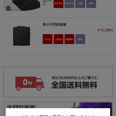
黒小巾官紗道服
￥71,250
円