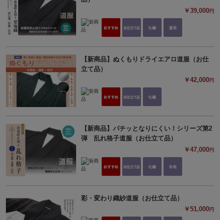
￥39,000
円
【新商品】ぬくもりドライエアロ道服（お仕
立て品）
￥42,000
円
【新商品】パチッとなりにくい！シリーズ第2
弾 乱れ格子道服（お仕立て品）
￥47,000
円
彩・変わり織紗道服（お仕立て品）
￥51,000
円