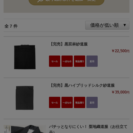
全 7 件
【完売】黒双林紗道服
￥22,500
円
【完売】黒ハイブリッドシルク紗道服
￥39,000
円
パチッとなりにくい！ 梨地織道服（お仕立て
品）