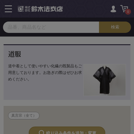
toggle
navigation
0
道服
道中着として使いやすい化繊の既製品もご
用意しております。お急ぎの際はぜひお求
めください。
真言宗（全て）
絞り込み条件を追加・変更