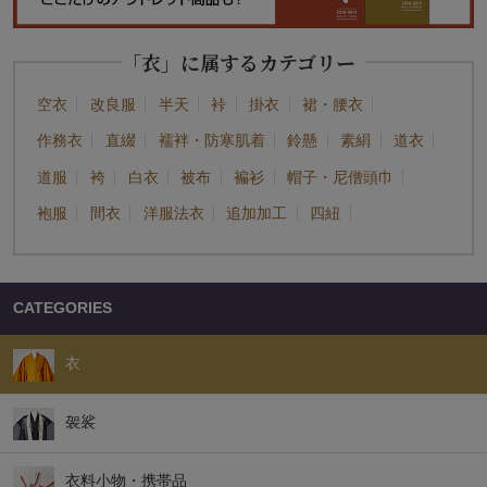
「衣」に属するカテゴリー
空衣
改良服
半天
裃
掛衣
裙・腰衣
作務衣
直綴
襦袢・防寒肌着
鈴懸
素絹
道衣
道服
袴
白衣
被布
褊衫
帽子・尼僧頭巾
袍服
間衣
洋服法衣
追加加工
四紐
CATEGORIES
衣
袈裟
衣料小物・携帯品