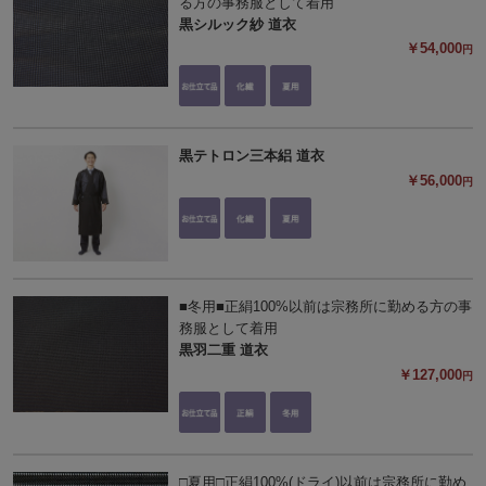
る方の事務服として着用
黒シルック紗 道衣
￥54,000
円
黒テトロン三本絽 道衣
￥56,000
円
■冬用■正絹100%以前は宗務所に勤める方の事
務服として着用
黒羽二重 道衣
￥127,000
円
□夏用□正絹100%(ドライ)以前は宗務所に勤め