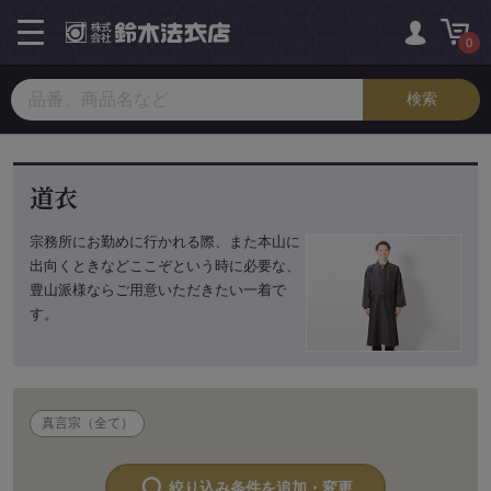
toggle
navigation
0
道衣
宗務所にお勤めに行かれる際、また本山に
出向くときなどここぞという時に必要な、
豊山派様ならご用意いただきたい一着で
す。
真言宗（全て）
絞り込み条件を追加・変更