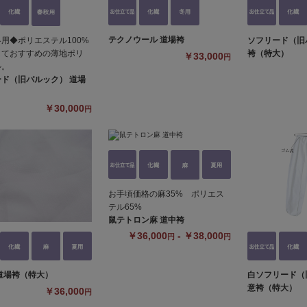
テクノウール 道場袴
用◆ポリエステル100%
ソフリード（旧
しておすすめの薄地ポリ
袴（特大）
￥33,000
円
ル。
ド（旧バルック） 道場
￥30,000
円
お手頃価格の麻35% ポリエス
テル65%
鼠テトロン麻 道中袴
￥36,000
- ￥38,000
円
円
道場袴（特大）
白ソフリード（
意袴（特大）
￥36,000
円