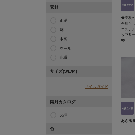
素材
◆春秋冬
正絹
合用と
エステ
麻
ソフリー
木綿
袴
ウール
化繊
サイズ(S/L/M)
サイズガイド
隔月カタログ
56号
あさ風 
色