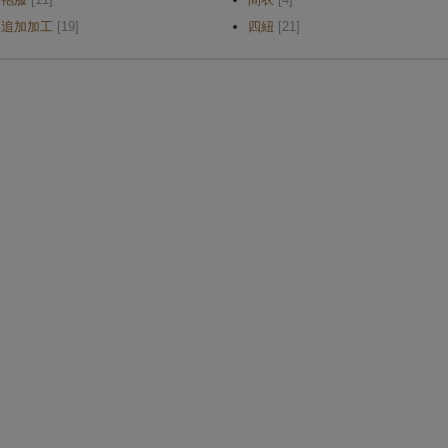
追加加工
[19]
四紐
[21]