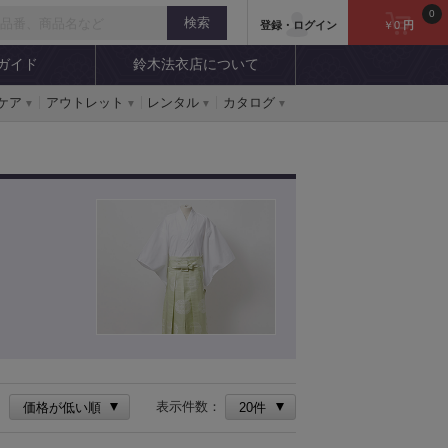
0
登録・ログイン
￥0
円
ガイド
鈴木法衣店について
ケア
アウトレット
レンタル
カタログ
：
表示件数：