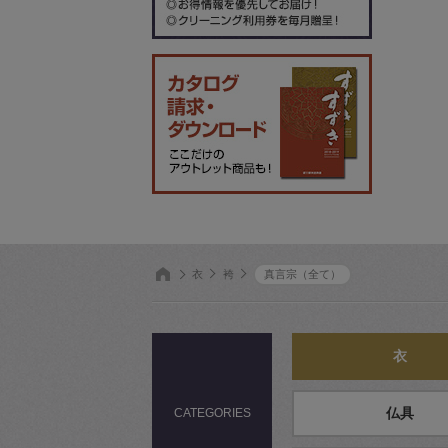
衣
袴
真言宗（全て）
衣
CATEGORIES
仏具