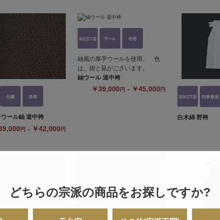
紬風の厚手ウールを使用。 色
は、紺と鼠がございます。
紬ウール 道中袴
￥39,000
- ￥45,000
円
円
ウール紬 道中袴
白木綿 野袴
9,000
- ￥42,000
円
円
どちらの宗派の商品をお探しですか?