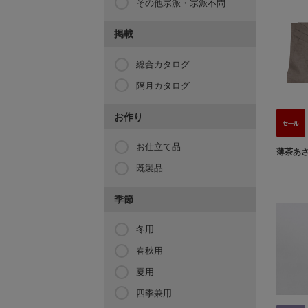
その他宗派・宗派不問
掲載
総合カタログ
隔月カタログ
お作り
お仕立て品
薄茶あ
既製品
季節
冬用
春秋用
夏用
四季兼用