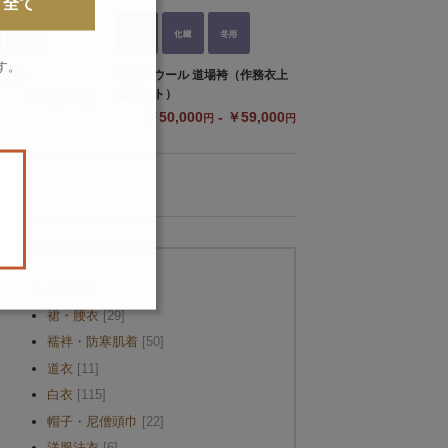
全て
す。
 野袴
テクノウール 道場袴（作務衣上
着セット）
￥49,800
円
￥50,000
- ￥59,000
円
円
。
半天
[2]
裙・腰衣
[29]
襦袢・防寒肌着
[50]
道衣
[11]
白衣
[115]
帽子・尼僧頭巾
[22]
洋服法衣
[6]