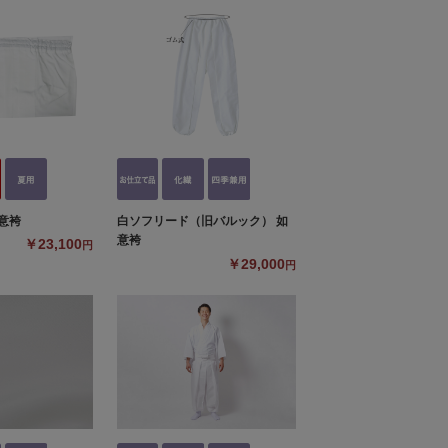
意袴
白ソフリード（旧バルック） 如
意袴
￥23,100
円
￥29,000
円