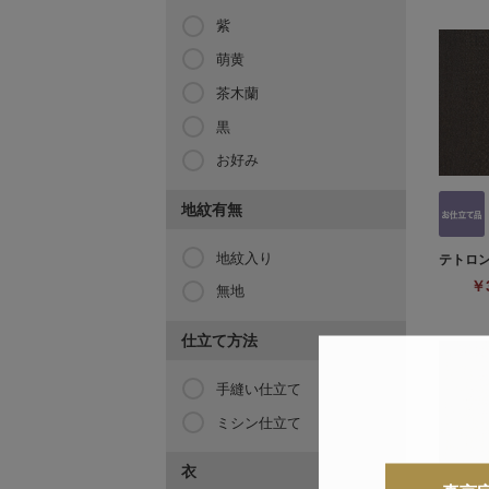
紫
萌黄
茶木蘭
黒
お好み
地紋有無
地紋入り
テトロン
￥3
無地
仕立て方法
手縫い仕立て
ミシン仕立て
衣