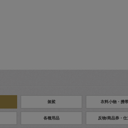
袈裟
衣料小物・携
各種用品
反物/商品券・仕