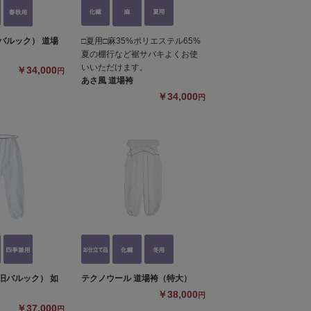
バルック） 道場
□夏用□麻35%ポリエステル65%
夏の棚行など裾サバキよくお使
いいただけます。
￥34,000
円
あさ風 道場袴
￥34,000
円
テクノウール 道場袴（特大）
旧バルック） 如
￥38,000
円
￥37,000
円