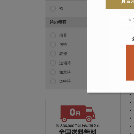
真言
袴
※
袴の種類
テトロ
物上着
指貫
切袴
表袴
道場袴
「
如意袴
道中袴