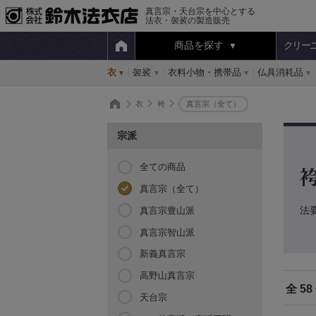
真言宗・天台宗を中心とする
法衣・袈裟の製造販売
商品を探す
クリー
衣
袈裟
衣料小物・携帯品
仏具消耗品
衣
袴
真言宗（全て）
宗派
全ての商品
真言宗（全て）
法
真言宗豊山派
真言宗智山派
新義真言宗
高野山真言宗
全 58
天台宗