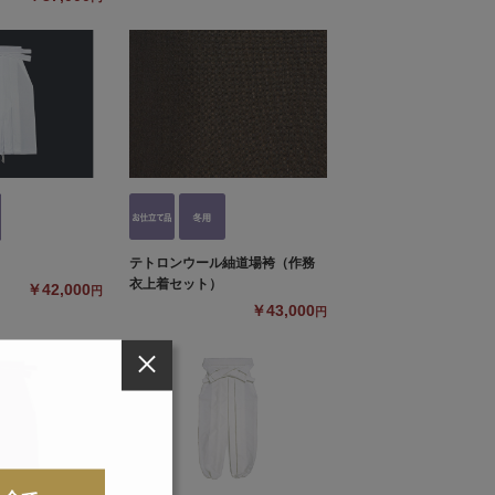
テトロンウール紬道場袴（作務
衣上着セット）
￥42,000
円
￥43,000
円