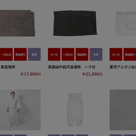
さ風道場袴
茶麻紬中紐式道場袴 ヘラ付
夏用アルザス如
￥17,850
￥21,000
円
円