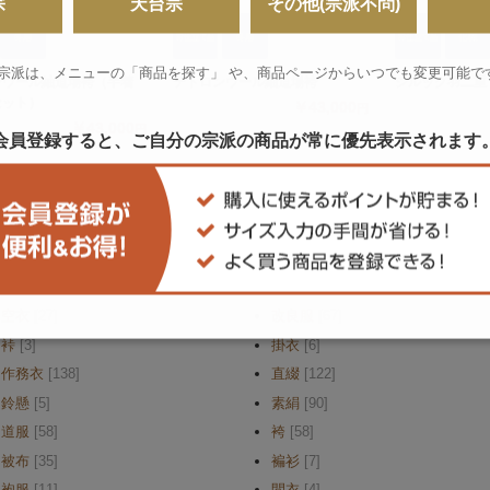
宗
天台宗
その他(宗派不問)
 宗派は、メニューの「商品を探す」 や、
商品ページからいつでも変更可能で
ンウール紬道場袴（半着
テトロンウール紬道場袴
シルック羽二重
セット）
￥43,000
円
￥43,000
円
会員登録すると、ご自分の宗派の商品が
常に優先表示されます
1
2
3
次へ
衣」に属するカテゴリー
空衣
[27]
改良服
[67]
裃
[3]
掛衣
[6]
作務衣
[138]
直綴
[122]
鈴懸
[5]
素絹
[90]
道服
[58]
袴
[58]
被布
[35]
褊衫
[7]
袍服
[11]
間衣
[4]