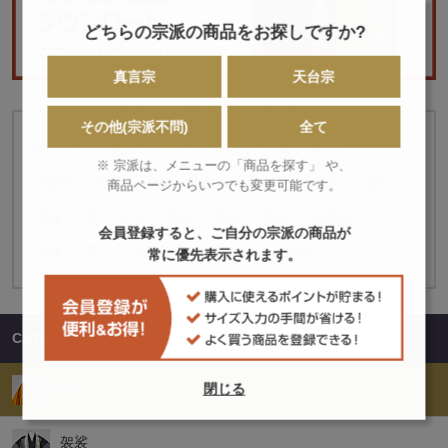
どちらの宗派の商品をお探しですか?
真言宗
天台宗
「衣」に属するカテゴリー
その他(宗派不問)
全て
空衣
改良服
半天
裃
掛衣
裙・腰衣
※ 宗派は、メニューの「商品を探す」 や、
作務衣
直綴
襦袢・防寒肌着
鈴懸
素絹
道衣
商品ページからいつでも変更可能です。
道服
袴
白衣
被布
褊衫
帽子・尼僧頭巾
会員登録すると、ご自分の宗派の商品が
袍服
間衣
洋服法衣
追加加工
四紐
常に優先表示されます。
CATEGORIES
衣
閉じる
袈裟