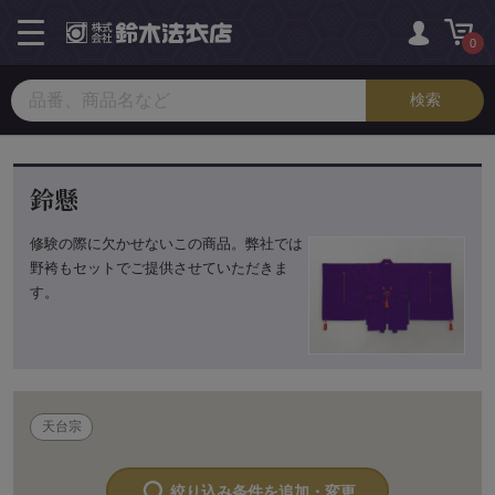
toggle
navigation
0
鈴懸
修験の際に欠かせないこの商品。弊社では
野袴もセットでご提供させていただきま
す。
天台宗
絞り込み条件を追加・変更