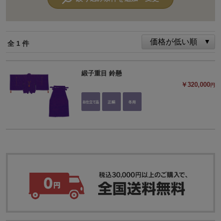
全 1 件
緞子重目 鈴懸
￥320,000
円