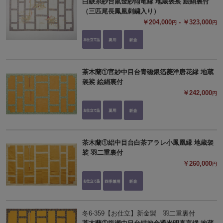
白綟糸紗台鼠金紗雨竜縁 地蔵袈裟 絵絹裏付
（三匹尾長鳳凰刺繍入り）
￥204,000
- ￥323,000
円
円
茶木蘭①官紗中目台青磁銀箔菱洋唐花縁 地蔵
袈裟 絵絹裏付
￥242,000
円
茶木蘭①絽中目台白茶アラレ小鳳凰縁 地蔵袈
裟 羽二重裏付
￥260,000
円
冬6-359【お仕立】新金製 羽二重裏付