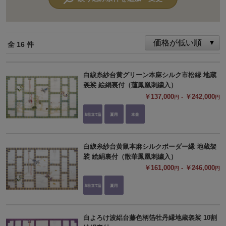
全 16 件
白綟糸紗台黄グリーン本麻シルク市松縁 地蔵
袈裟 絵絹裏付（蓮鳳凰刺繍入）
￥137,000
- ￥242,000
円
円
白綟糸紗台黄鼠本麻シルクボーダー縁 地蔵袈
裟 絵絹裏付（散華鳳凰刺繍入）
￥161,000
- ￥246,000
円
円
白よろけ波絽台藤色柄箔牡丹縁地蔵袈裟 10割