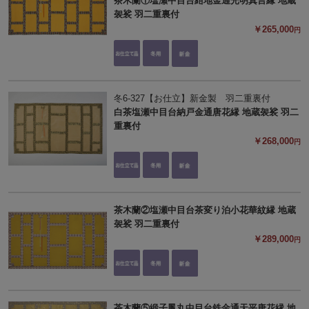
茶木蘭①塩瀬中目台紺地金通光明真言縁 地蔵
袈裟 羽二重裏付
￥265,000
円
冬6-327【お仕立】新金製 羽二重裏付
白茶塩瀬中目台納戸金通唐花縁 地蔵袈裟 羽二
重裏付
￥268,000
円
茶木蘭②塩瀬中目台茶変り泊小花華紋縁 地蔵
袈裟 羽二重裏付
￥289,000
円
茶木蘭⑤緞子鳳丸中目台鉄金通天平唐花縁 地