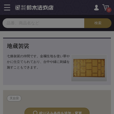
toggle
navigation
0
地蔵袈裟
七條袈裟の仲間です。金襴生地を使い華や
かに仕立てられており、台中や縁に刺繍を
施すこともできます。
天台宗
絞り込み条件を追加・変更