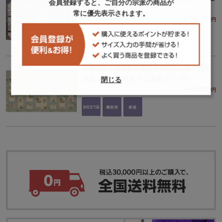
会員登録すると、ご自分の宗派の商品が
裏付（10割）
常に優先表示されます。
￥399,000
円
金通銀箔入葡萄唐草鳳凰台青磁金紗武田菱菊
桐縁 金襴地蔵袈裟 羽二重裏付（7割）
閉じる
￥448,000
円