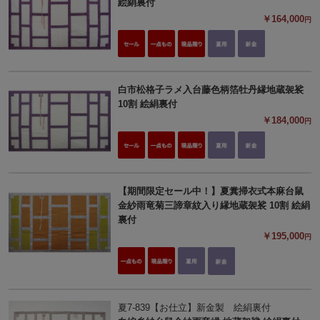
絵絹裏付
￥164,000
円
白市松格子ラメ入台藤色柄箔牡丹縁地蔵袈裟
10割 絵絹裏付
￥184,000
円
【期間限定セール中！】夏糞掃衣式本麻台鼠
金紗雨竜菊三諦章紋入り縁地蔵袈裟 10割 絵絹
裏付
￥195,000
円
夏7-839【お仕立】新金製 絵絹裏付