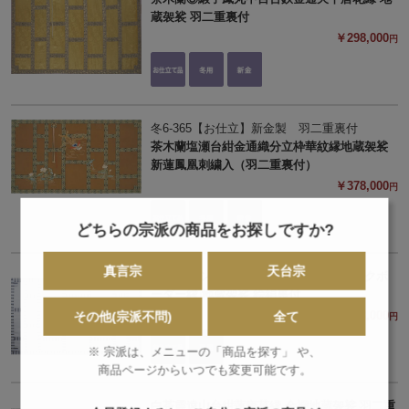
蔵袈裟 羽二重裏付
￥298,000
円
冬6-365【お仕立】新金製 羽二重裏付
茶木蘭塩瀬台紺金通織分立枠華紋縁地蔵袈裟
新蓮鳳凰刺繍入（羽二重裏付）
￥378,000
円
どちらの宗派の商品をお探しですか?
真言宗
天台宗
薄鼠本麻シルク七宝鳳凰台青鼠本麻シルクボ
ーダー縁 地蔵袈裟 絵絹裏付
￥398,000
その他(宗派不問)
全て
円
※ 宗派は、メニューの「商品を探す」 や、
商品ページからいつでも変更可能です。
白茶霞遠山台紺蓮唐草縁 金襴地蔵袈裟 羽二重