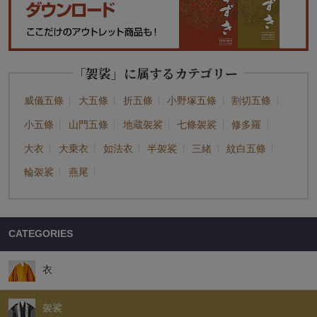
「袈裟」に属するカテゴリー
威儀五條
大五條
折五條
小野塚五條
割切五條
小五條
山門五條
地蔵袈裟
七條袈裟
修多羅
大衣
大乗衣
如法衣
半袈裟
三緒
紋白五條
輪袈裟
燕尾
CATEGORIES
衣
袈裟