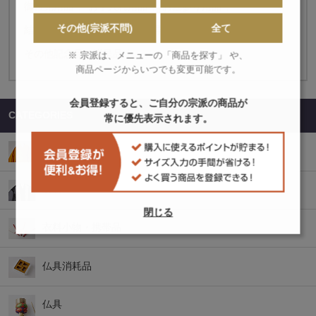
御稚児用品
お手入れ用品
お墓参り用品
その他(宗派不問)
全て
結婚式用具
修験用品
巡拝用品
花祭り用品
その他記念品・贈呈品
※ 宗派は、メニューの「商品を探す」 や、
商品ページからいつでも変更可能です。
会員登録すると、ご自分の宗派の商品が
CATEGORIES
常に優先表示されます。
衣
袈裟
閉じる
衣料小物・携帯品
仏具消耗品
仏具