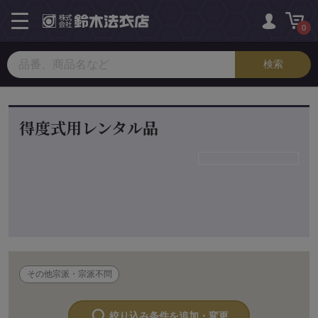
toggle
navigation
0
得度式用レンタル品
その他宗派・宗派不問
絞り込み条件を追加・変更