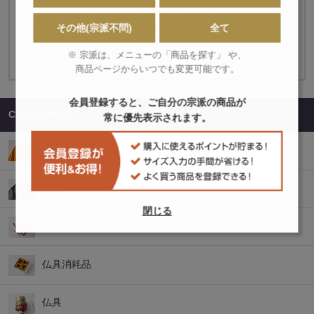
御稚児用品
お手入れ用品
お墓参り用品
その他(宗派不問)
全て
結婚式用具
修験用品
巡拝用品
花祭り用品
その他記念品・贈呈品
※ 宗派は、メニューの「商品を探す」 や、
商品ページからいつでも変更可能です。
会員登録すると、ご自分の宗派の商品が
CATEGORIES
常に優先表示されます。
衣
袈裟
閉じる
衣料小物・携帯品
仏具消耗品
仏具