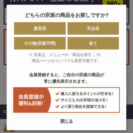
どちらの宗派の商品をお探しですか?
真言宗
天台宗
その他(宗派不問)
全て
※ 宗派は、メニューの「商品を探す」 や、
商品ページからいつでも変更可能です。
「仏具消耗品」に属するカテゴリー
会員登録すると、ご自分の宗派の商品が
常に優先表示されます。
紙類
香類
筆
ローソク
CATEGORIES
閉じる
衣