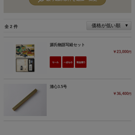
全 2 件
源氏物語写経セット
￥23,000
円
清心3.5号
￥36,400
円