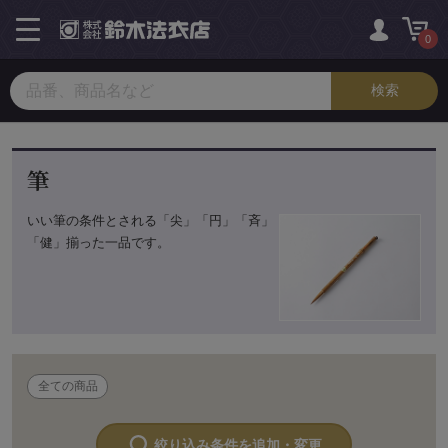
toggle
navigation
0
筆
いい筆の条件とされる「尖」「円」「斉」
「健」揃った一品です。
全ての商品
絞り込み条件を追加・変更