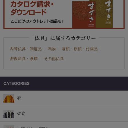
「仏具」に属するカテゴリー
内陣仏具・調度品
鳴物
幕類・旗類・付属品
密教法具・護摩
その他仏具
CATEGORIES
衣
袈裟