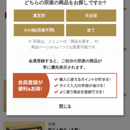
どちらの宗派の商品をお探しですか?
連結電気カーペット
￥55,550
円
真言宗
天台宗
その他(宗派不問)
全て
※ 宗派は、メニューの「商品を探す」 や、
一葉一花 密壇用（一対）
商品ページからいつでも変更可能です。
￥58,000
円
会員登録すると、ご自分の宗派の商品が
常に優先表示されます。
9寸。紐別売。本金消メッキ仕上。
華籠皿 籠目
￥62,340
円
閉じる
木製。
新三人椅子（木製）