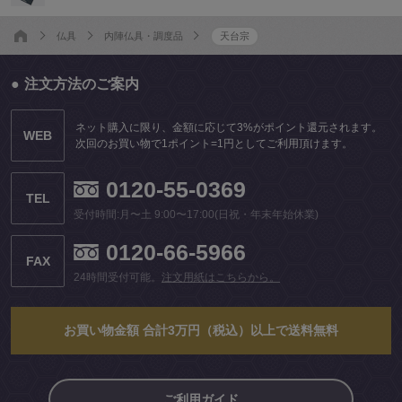
仏具
内陣仏具・調度品
天台宗
注文方法のご案内
ネット購入に限り、金額に応じて3%がポイント還元されます。
WEB
次回のお買い物で1ポイント=1円としてご利用頂けます。
0120-55-0369
TEL
受付時間:月〜土 9:00〜17:00(日祝・年末年始休業)
0120-66-5966
FAX
24時間受付可能。
注文用紙はこちらから。
お買い物金額 合計3万円（税込）以上で送料無料
ご利用ガイド