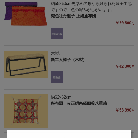
約65×60cm先染めの糸から織られた緞子生地
ですので、色の深みがちがいます。
織色牡丹緞子 正絹座布団
￥39,800
円
木製。
新二人椅子（木製）
￥42,300
円
約62×62cm
座布団 赤正絹糸径四釜八重菊
￥53,990
円