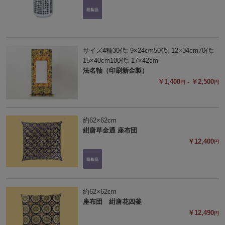
サイズ4種30代: 9×24cm50代: 12×34cm70代:
15×40cm100代: 17×42cm
法名軸（印刷新金製）
￥1,400
- ￥2,500
円
円
約62×62cm
紺唐草金通 座布団
￥12,400
円
約62×62cm
座布団 紺唐花四釜
￥12,490
円