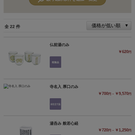
全 22 件
仏前湯のみ
￥620
円
寺名入 厚口のみ
￥700
- ￥9,570
円
円
湯呑み 般若心経
￥720
- ￥1,250
円
円