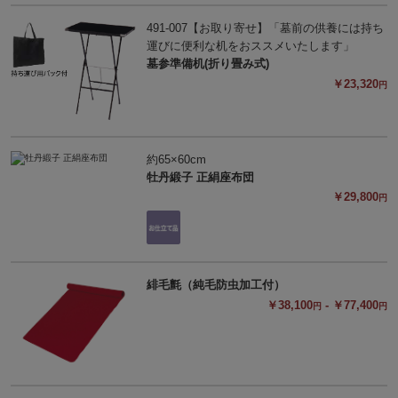
491-007【お取り寄せ】「墓前の供養には持ち
運びに便利な机をおススメいたします」
墓参準備机(折り畳み式)
￥23,320
円
約65×60cm
牡丹緞子 正絹座布団
￥29,800
円
緋毛氈（純毛防虫加工付）
￥38,100
- ￥77,400
円
円