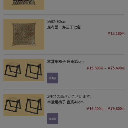
約62×62cm
座布団 寿三丁七宝
￥13,180
円
本堂用椅子 座高35cm
￥15,300
- ￥75,400
円
円
2種類の高さがございます。
本堂用椅子 座高42cm
￥16,400
- ￥79,800
円
円