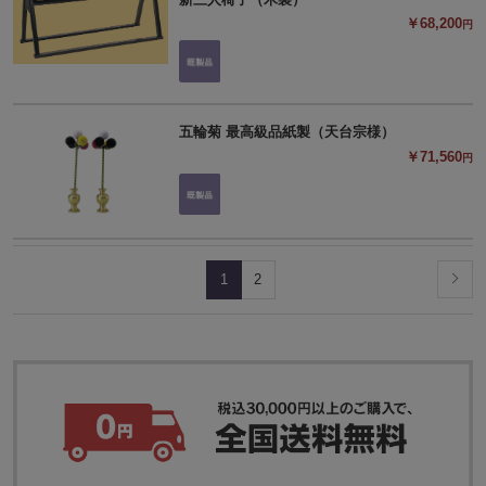
￥68,200
円
五輪菊 最高級品紙製（天台宗様）
￥71,560
円
1
2