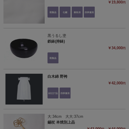
￥19,800
円
黒うるし塗
鉄鉢(持鉢)
￥34,000
円
白木綿 野袴
￥42,000
円
大:34cm 大大:37cm
錫杖 本焼別上品
￥43,000
- ￥44,000