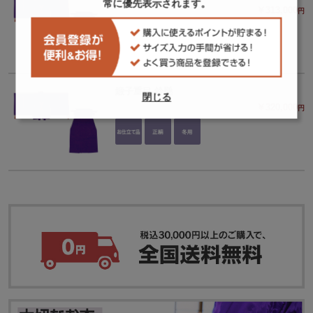
常に優先表示されます。
￥313,000
円
緞子重目 鈴懸
閉じる
￥320,000
円