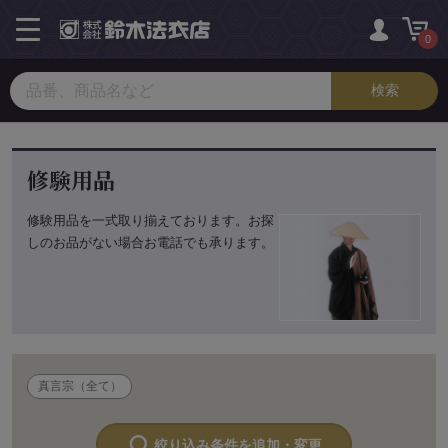
toggle
navigation
0
修験用品
修験用品を一式取り揃えております。お探
しのお品がない場合お電話でも承ります。
真言宗（全て）
絞り込み条件を追加・変更