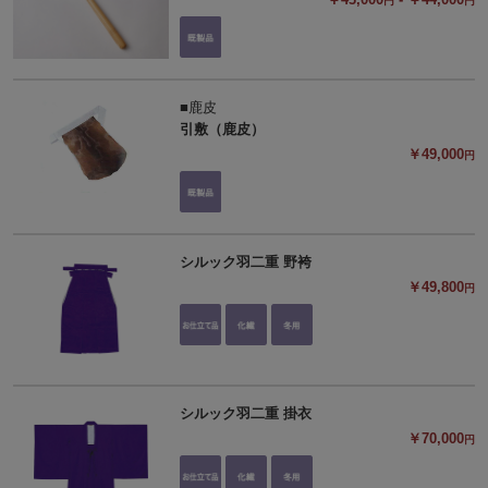
円
円
■鹿皮
引敷（鹿皮）
￥49,000
円
シルック羽二重 野袴
￥49,800
円
シルック羽二重 掛衣
￥70,000
円