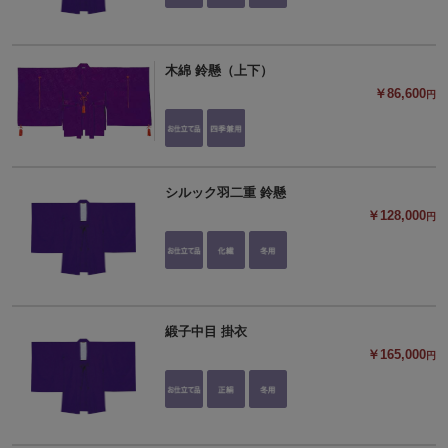
木綿 鈴懸（上下）
￥86,600
円
シルック羽二重 鈴懸
￥128,000
円
緞子中目 掛衣
￥165,000
円