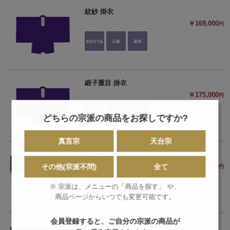
紋紗 掛衣
￥169,000
円
緞子重目 掛衣
￥175,000
円
どちらの宗派の商品をお探しですか?
真言宗
天台宗
緞子中目 鈴懸
￥302,000
その他(宗派不問)
全て
円
※ 宗派は、メニューの「商品を探す」 や、
商品ページからいつでも変更可能です。
会員登録すると、ご自分の宗派の商品が
紋紗 鈴懸