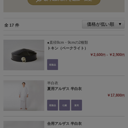
全 17 件
●直径8cm・9cmの2種類
トキン（ベークライト）
￥2,600
- ￥2,900
円
円
半白衣
夏用アルザス 半白衣
￥17,800
円
合用アルザス 半白衣