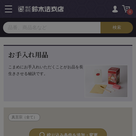
toggle
navigation
0
お手入れ用品
こまめにお手入れいただくことがお品を長
生きさせる秘訣です。
真言宗（全て）
絞り込み条件を追加・変更