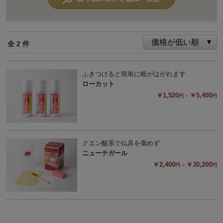
全 2 件
ふきつけると簡単に蝋がはがれます
ローカット
￥1,520
- ￥5,400
円
円
クエン酸系で仏具を傷めず
ニューテガール
￥2,400
- ￥30,200
円
円