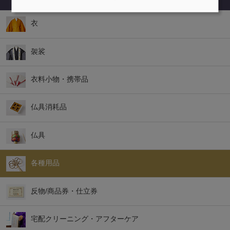
衣
袈裟
衣料小物・携帯品
仏具消耗品
仏具
各種用品
反物/商品券・仕立券
宅配クリーニング・アフターケア