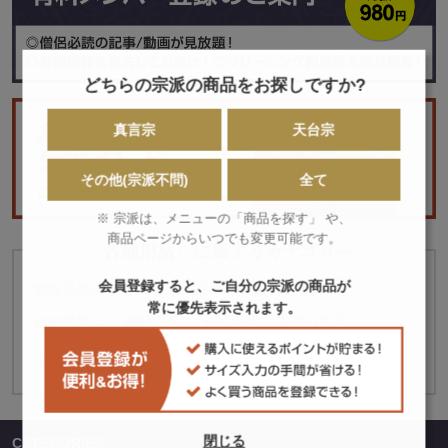
どちらの宗派の商品をお探しですか?
真言宗
天台宗
その他(宗派不問)
全て
※ 宗派は、メニューの「商品を探す」 や、
商品ページからいつでも変更可能です。
「各種用品」に属するカテゴリー
会員登録すると、ご自分の宗派の商品が
御稚児用品
お手入れ用品
お墓参り用品
常に優先表示されます。
結婚式用具
修験用品
巡拝用品
花祭り用品
その他記念品・贈呈品
閉じる
CATEGORIES