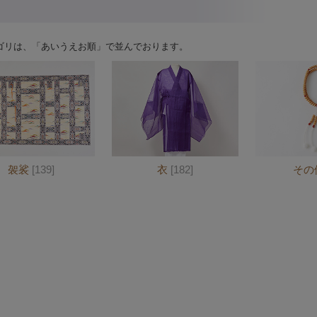
ゴリは、「あいうえお順」で並んでおります。
袈裟
[139]
衣
[182]
その