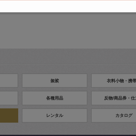
袈裟
衣料小物・携
各種用品
反物/商品券・仕
レンタル
カタログ