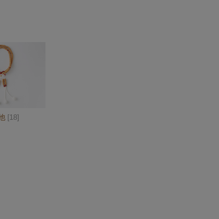
他
[18]