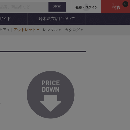
0
登録・ログイン
￥0
円
ガイド
鈴木法衣店について
ケア
アウトレット
レンタル
カタログ
！
て