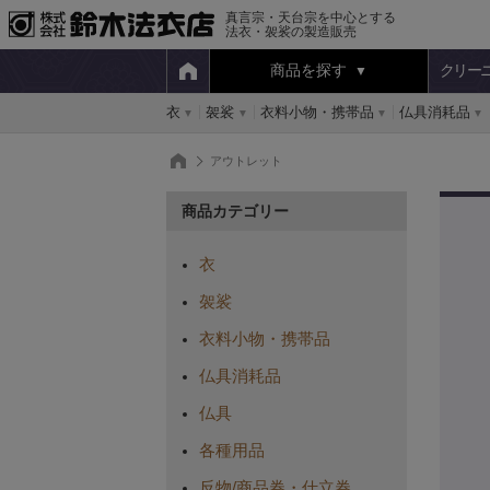
真言宗・天台宗を中心とする
法衣・袈裟の製造販売
商品を探す
クリー
衣
袈裟
衣料小物・携帯品
仏具消耗品
アウトレット
商品カテゴリー
衣
袈裟
衣料小物・携帯品
仏具消耗品
仏具
各種用品
反物/商品券・仕立券